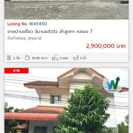
Listing No.
W45450
ขายบ้านเดี่ยว วิมานแก้ววิว ลำลูกกา คลอง 7
บึงคำพร้อย, ปทุมธานี
2,900,000 บาท
2 ชั้น
52.80 ตร.ว.
3 นอน
3 น้ำ