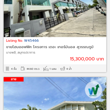
Listing No.
W45466
ขายโฮมออฟฟิศ โครงการ เดอะ เทอร์มินอล สุวรรณภูมิ
บางพลี, สมุทรปราการ
15,300,000 บาท
4 ชั้น
44.60 ตร.ว.
1 นอน
4 น้ำ