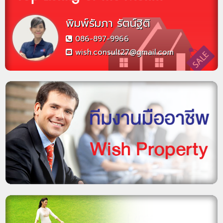
พิมพ์รัมภา รัตน์ฐิติ
086-897-9966
wish.consult27@gmail.com