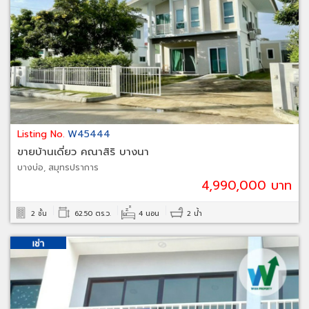
Listing No.
W45444
ขายบ้านเดี่ยว คณาสิริ บางนา
บางบ่อ, สมุทรปราการ
4,990,000 บาท
2 ชั้น
62.50 ตร.ว.
4 นอน
2 น้ำ