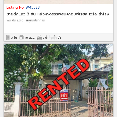
Listing No.
W45523
ขายตึกแถว 3 ชั้น หลังห้างสรรพสินค้าอิมพีเรียล เวิร์ล สำโรง
พระประแดง, สมุทรปราการ
3 ชั้น
18 ตร.ว.
3 น้ำ
1 น้ำ