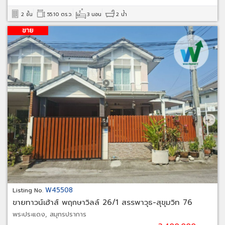
2 ชั้น
55.10 ตร.ว.
3 นอน
2 น้ำ
W45508
Listing No.
ขายทาวน์เฮ้าส์ พฤกษาวิลล์ 26/1 สรรพาวุธ-สุขุมวิท 76
พระประแดง, สมุทรปราการ