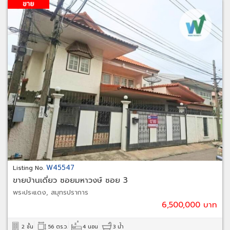
W45547
Listing No.
ขายบ้านเดี่ยว ซอยมหาวงษ์ ซอย 3
พระประแดง, สมุทรปราการ
6,500,000 บาท
2 ชั้น
56 ตร.ว.
4 นอน
3 น้ำ