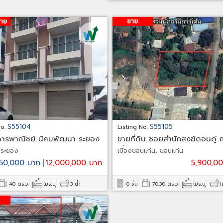
S55104
S55105
No.
Listing No.
ารพาณิชย์ นิคมพัฒนา ระยอง
ขายที่ดิน ซอยสำนักสงฆ์ดอนดู่ 
เลี่ยงเมืองขอนแก่น
, ระยอง
เมืองขอนแก่น, ขอนแก่น
า 50,000 บาท
|
12,000,000 บาท
5,900,0
40 ตร.ว.
ไม่ระบุ
3 น้ำ
0 ชั้น
70.30 ตร.ว.
ไม่ระบุ
ไ