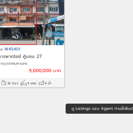
W45401
No.
ารพาณิชย์ คู้บอน 27
ทรา
 กรุงเทพมหานคร
9,000,000 บาท
32 ตร.ว.
4 นอน
6 น้ำ
ดู Listings ของ Agent ท่านนี้เพิ่มเต