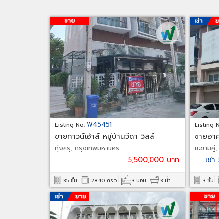
W45451
Listing No.
Listing 
ขายทาวน์เฮ้าส์ หมู่บ้านวีดา วิลล์
ขายอาค
ซ.ประชาอุทิศ 86
ทุ่งครุ, กรุงเทพมหานคร
มะขามคู่
5,500,000 บาท
เช่
3.5 ชั้น
28.40 ตร.ว.
3 นอน
3 น้ำ
3 ชั้น