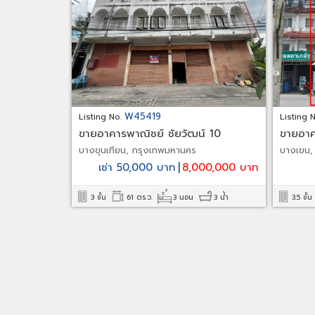
W45419
Listing No.
Listing 
ขายอาคารพาณิชย์ ชัยวัฒน์ 10
ขายอาค
จอมทอง
รามอิน
บางขุนเทียน, กรุงเทพมหานคร
บางเขน,
เช่า 50,000 บาท
|
8,000,000 บาท
3 ชั้น
61 ตร.ว.
3 นอน
3 น้ำ
3.5 ชั้น