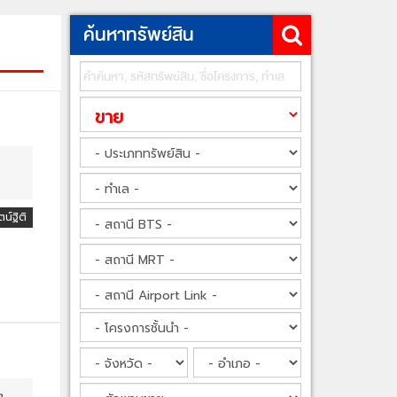
ค้นหาทรัพย์สิน
น์ฐิติ
ก