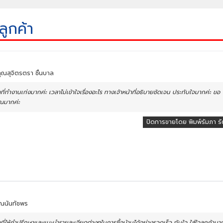
ลูกค้า
 คุณสุจิตรตรา ชื่นบาล
้าที่ทำงานเก่งมากค่ะ เวลาไม่เข้าใจเรื่องอะไร ทางเจ้าหน้าที่อธิบายชัดเจน ประทับใจมากค่ะ ขอ
ณมากค่ะ
ปิดการขายโดย พิมพ์รัมภา รัต
 คุณนันทัชพร
้าที่ให้คำปรึกษาและแนะนำรายละเอียดต่างๆในการซื้อบ้านได้อย่างรวดเร็ว ทันใจ ใส่ใจลูกค้ามา