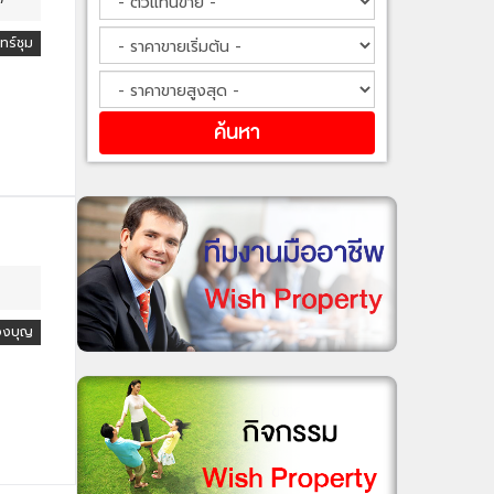
ร์ชุม
องบุญ