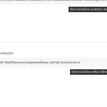
ปิดการขายโดย อรพรรณ จันท
 คุณวิษณุวัฒ
อนโด โดยมีตัวแทนขายคอยดูแลทุกขั้นตอน บริการดี สะดวกสบายมาก
ปิดการขายโดย ศศิธร ศรีท