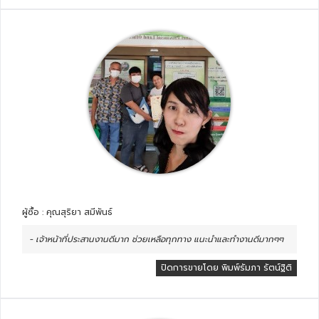
ผู้ซื้อ : คุณสุริยา สมีพันธ์
- เจ้าหน้าที่ประสานงานดีมาก ช่วยเหลือทุกทาง แนะนำและทำงานดีมากๆๆ
ปิดการขายโดย พิมพ์รัมภา รัตน์ฐิติ