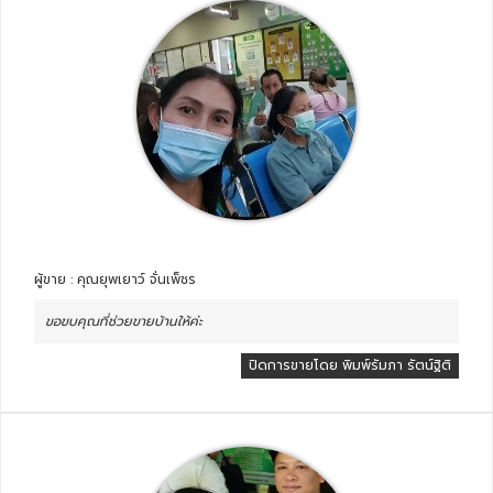
ผู้ขาย : คุณยุพเยาว์ จั่นเพ็ชร
ขอขบคุณที่ช่วยขายบ้านให้ค่ะ
ปิดการขายโดย พิมพ์รัมภา รัตน์ฐิติ