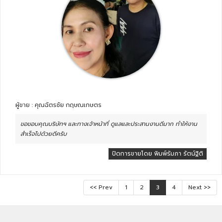
ผู้ขาย : คุณฉัตรชัย กฤษณเกษตร
ขอขอบคุณบริษัทฯ และทางเจ้าหน้าที่ ดูแลและประสานงานดีมาก ทำให้งาน
สำเร็จไปด้วยดีครับ
ปิดการขายโดย พิมพ์รัมภา รัตน์ฐิติ
<< Prev
1
2
3
4
Next >>