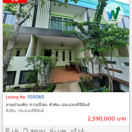
S55065
Listing No.
ขายบ้านพัก ทาวน์โฮม หัวหิน ประจวบคีรีขันธ์
หัวหิน, ประจวบคีรีขันธ์
2,590,000 บาท
2 ชั้น
18.20 ตร.ว.
2 นอน
3 น้ำ