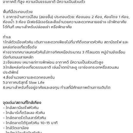
อากาศดี ที่สูง ความเป็นธรรมชาติ มีความเป็นส่วนตัว
พื้นที่นี้ประกอบด้วย
1. อาคารบ้านทาวน์โฮม (สองชั้น) ประกอบด้วย: ห้องนอน 2 ห้อง, ห้องโถง 1 ห้อง,
ห้องน้ำ 3 ห้อง มีเฟอร์นิเจอร์และสิ่งอำนวยความสะดวกหลายอย่าง เข้าพักอาศัย
ได้ทันที เหมาะสำหรับปล่อยเช่า หรือพักอาศัย
ทำเล
1.ใกล้ตัวเมืองหัวหิน เดินทางสะดวกเพียงไม่กี่นาทีถึงตลาดหัวหิน สถานีรถไฟ และ
แหล่งท่องเที่ยวชื่อดัง
ห่างจากเทศบาลนครหัวหินไปทางทิศเหนือประมาณ 3 กิโลเมตร หมู่บ้านยังเชื่อม
ต่อกับถนนสายหลัก
2.เงียบสงบ เหมาะแก่การพักผ่อน อากาศดี มีความเป็นส่วนตัวสูง
3.ใกล้แหล่งท่องเที่ยวธรรมชาติ เช่นน้ำตกป่าละอู เขาช่องกระจกหรือสวนสน
ประดิพัทธ์
4.สิ่งอำนวยความสะดวกครบครัน
5.อากาศบริสุทธิ์ Slow Life
6.เหมาะสำหรับทั้งอยู่อาศัยและลงทุน ทำเลที่มีศักยภาพด้านการเติบโต
จุดเด่น/สถานที่ใกล้เคียง
- ใกล้สถานีรถไฟหัวหิน
- ใกล้มาร์เก็ตวิลเลจ หัวหิน
- ใกล้ตลาดไดโนเสาร์หัวหิน
- ใกล้ตลาดโต้รุ่งหัวหิน 10-15 นาที
- ใกล้วัดเขาน้อย
- ใกล้หมู่บ้านศิลปินหัวหิน