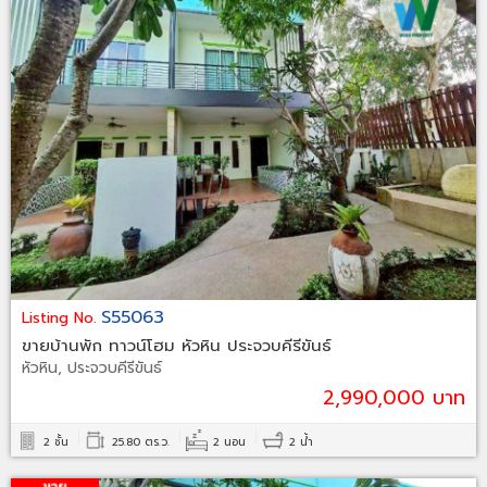
S55063
Listing No.
ขายบ้านพัก ทาวน์โฮม หัวหิน ประจวบคีรีขันธ์
หัวหิน, ประจวบคีรีขันธ์
2,990,000 บาท
2 ชั้น
25.80 ตร.ว.
2 นอน
2 น้ำ