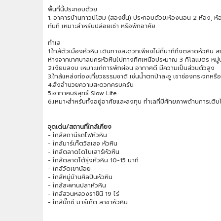
พื้นที่นี้ประกอบด้วย
1. อาคารบ้านทาวน์โฮม (สองชั้น) ประกอบด้วย:ห้องนอน 2 ห้อง, ห้อ
ทันที เหมาะสำหรับปล่อยเช่า หรือพักอาศัย
ทำเล
1.ใกล้ตัวเมืองหัวหิน เดินทางสะดวกเพียงไม่กี่นาทีถึงตลาดหัวหิน ส
ห่างจากเทศบาลนครหัวหินไปทางทิศเหนือประมาณ 3 กิโลเมตร หมู่บ
2.เงียบสงบ เหมาะแก่การพักผ่อน อากาศดี มีความเป็นส่วนตัวสูง
3.ใกล้แหล่งท่องเที่ยวธรรมชาติ เช่นน้ำตกป่าละอู เขาช่องกระจกหร
4.สิ่งอำนวยความสะดวกครบครัน
5.อากาศบริสุทธิ์ Slow Life
6.เหมาะสำหรับทั้งอยู่อาศัยและลงทุน ทำเลที่มีศักยภาพด้านการเติบ
จุดเด่น/สถานที่ใกล้เคียง
- ใกล้สถานีรถไฟหัวหิน
- ใกล้มาร์เก็ตวิลเลจ หัวหิน
- ใกล้ตลาดไดโนเสาร์หัวหิน
- ใกล้ตลาดโต้รุ่งหัวหิน 10-15 นาที
- ใกล้วัดเขาน้อย
- ใกล้หมู่บ้านศิลปินหัวหิน
- ใกล้สะพานปลาหัวหิน
- ใกล้สวนหลวงราชินี 19 ไร่
- ใกล้บิ๊กซี มาร์เก็ต สาขาหัวหิน