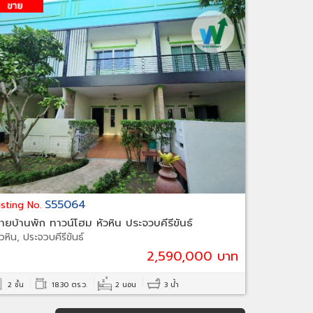
S55064
isting No.
ายบ้านพัก ทาวน์โฮม หัวหิน ประจวบคีรีขันธ์
ัวหิน, ประจวบคีรีขันธ์
2,590,000 บาท
2 ชั้น
18.30 ตร.ว.
2 นอน
3 น้ำ