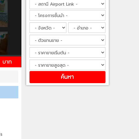
 บาท
ตร