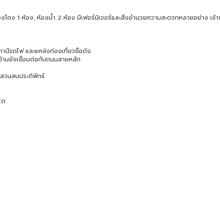
งโถง 1 ห้อง, ห้องน้ำ 2 ห้อง มีเฟอร์นิเจอร์และสิ่งอำนวยความสะดวกหลายอย่าง เข้า
ถานีรถไฟ และแหล่งท่องเที่ยวชื่อดัง
้านยังเชื่อมต่อกับถนนสายหลัก
ือสวนสนประดิพัทธ์
โต