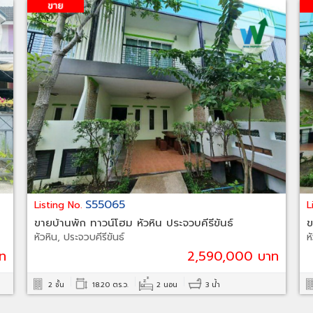
S55065
Listing No.
L
ขายบ้านพัก ทาวน์โฮม หัวหิน ประจวบคีรีขันธ์
ข
หัวหิน, ประจวบคีรีขันธ์
ห
ท
2,590,000 บาท
2 ชั้น
18.20 ตร.ว.
2 นอน
3 น้ำ