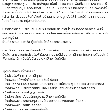
Rangsit Khlong 2) 2 ชั้น (หลังมุม) เนื้อที่ 33.80 ตร.ว. พื้นที่ใช้สอย 120 ตร.ม. รี
โนเวท พร้อมอยู่ ประกอบด้วย 3 ห้องนอน 2 ห้องน้ำ 1 ห้องครัว 1 ห้องโถงใหญ่ชั้น
1 สามารถกั้นห้องเพิ่มได้อีกด้วย จอดรถได้ 3 คันในบ้าน 1 คันข้างบ้านตรงฟุตบาท
ได้ 2 คัน ส่วนของพื้นที่ด้านข้างบ้านสามารถปลูกต้นไม้ทำสวนได้ อากาศปลอด
โปร่ง โล่งสบาย หมู่บ้านเงียบสงบ
บรรยากาศรอบบ้านร่มรื่น มีสนามเด็กเล่น สระว่ายน้ำ ลานออกกำลังกาย พื้นที่
จอดรถกว้างขวาาง ระบบรักษาความปลอดภัยดีเยี่ยม กล้องวงจรปิด คีย์การ์ดเข้า
ออกหมู่บ้าน
ร้านค้า ร้านสะดวกซื้อ ตู้เอทีเอ็ม ใกล้ตลาดนานาเจริญ
การเดินทางสามารถเข้าออกได้ 2 ทาง เข้าทางถนนลำลูกกา และ เข้าทางถนน
รังสิต-นครนายกใกล้รถไฟฟ้าในอนาคตสายสีเขียว สถานีคูคต โครงการตั้งอยู่ใกล้
ฟิวเจอร์พาร์ค เซียร์รังสิต และมหาวิทยาลัยรังสิต
จุดเด่น/สถานที่ใกล้เคียง
- ใกล้รถไฟฟ้า BTS สถานีคูคต
- ใกล้ฟิวเจอร์พาร์ครังสิต และ เซียร์ รังสิต
- ใกล้ Tesco Lotus รังสิต-นครนายก และ แม็คโคร ฟู้ดเซอร์วิส นาทองเจริญ
- ใกล้โรงเรียนนานาชาติสยาม และ โรงเรียนสวนกุหลาบวิทยาลัย รังสิต
- ใกล้โรงเรียนสายปัญญา รังสิต
- ใกล้มหาวิทยาลัยนอร์ทกรุงเทพ วิทยาเขตรังสิต
- ใกล้โรงพยาบาลเอกปทุม และ โรงพยาบาลบางปะกอก-รังสิต 2
- ใกล้โรงพยาบาลเปาโลรังสิต
- ใกล้สำนักงานเทศบาลเมืองบึงยี่โถ