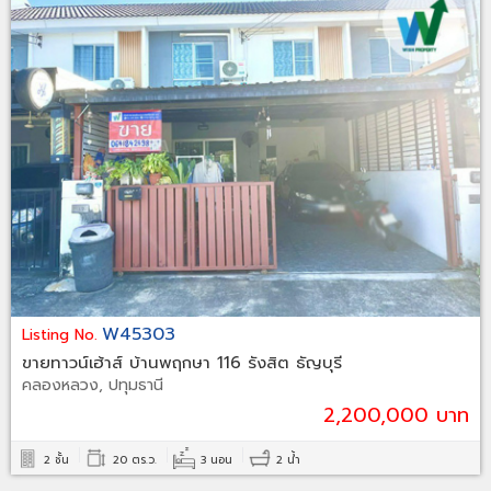
W45303
Listing No.
ขายทาวน์เฮ้าส์ บ้านพฤกษา 116 รังสิต ธัญบุรี
คลองหลวง, ปทุมธานี
2,200,000 บาท
2 ชั้น
20 ตร.ว.
3 นอน
2 น้ำ