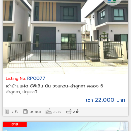
RP0077
Listing No.
เช่าบ้านแฝด ซีพีเอ็น นิน วงแหวน-ลำลูกกา คลอง 6
ลำลูกกา, ปทุมธานี
เช่า 22,000 บาท
2 ชั้น
36 ตร.ว.
3 นอน
2 น้ำ