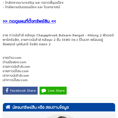
- ใกล้ตลาดนานาเจริญ และ ตลาดสี่มุมเมือง
- ใกล้สนามบินดอนเมือง และ โรงกษาปณ์
>> กดดูแผนที่ตั้งทรัพย์สิน <<
ขาย ทาวน์เฮ้าส์ หลังมุม Chaiyaphruek Butsarin Rangsit - Khlong 2 ฟิวเจอร์
พาร์ครังสิต, ขายทาวน์เฮ้าส์ หลังมุม 2 ชั้น 33.80 ตร.ว รีโนเวท พร้อมอยู่
ชัยพฤกษ์ บุศรินทร์ รังสิต คลอง 2
ขายบ้าน.com
บ้านมือสอง.com
ขายทาวน์เฮ้าส์.com
ขายทาวน์โฮม.com
เช่าทาวน์เฮ้าส์.com
เช่าทาวน์โฮม.com
Facebook Share
Line Share
นัดชมทรัพย์สิน หรือ สอบถามข้อมูล