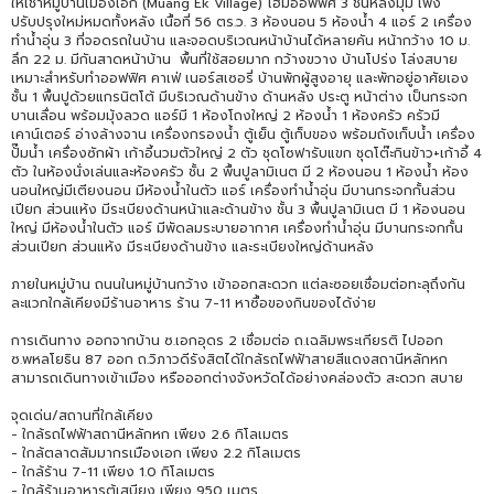
ให้เช่าหมู่บ้านเมืองเอก (Muang Ek Village) โฮมออฟฟิศ 3 ชั้นหลังมุม เพิ่ง
ปรับปรุงใหม่หมดทั้งหลัง เนื้อที่ 56 ตร.ว. 3 ห้องนอน 5 ห้องน้ำ 4 แอร์ 2 เครื่อง
ทำน้ำอุ่น 3 ที่จอดรถในบ้าน และจอดบริเวณหน้าบ้านได้หลายคัน หน้ากว้าง 10 ม.
ลึก 22 ม. มีกันสาดหน้าบ้าน พื้นที่ใช้สอยมาก กว้างขวาง บ้านโปร่ง โล่งสบาย
เหมาะสำหรับทำออฟฟิศ คาเฟ่ เนอร์สเซอรี่ บ้านพักผู้สูงอายุ และพักอยู่อาศัยเอง
ชั้น 1 พื้นปูด้วยแกรนิตโต้ มีบริเวณด้านข้าง ด้านหลัง ประตู หน้าต่าง เป็นกระจก
บานเลื่อน พร้อมมุ้งลวด แอร์มี 1 ห้องโถงใหญ่ 2 ห้องน้ำ 1 ห้องครัว ครัวมี
เคาน์เตอร์ อ่างล้างจาน เครื่องกรองน้ำ ตู้เย็น ตู้เก็บของ พร้อมถังเก็บน้ำ เครื่อง
ปั๊มน้ำ เครื่องซักผ้า เก้าอี้นวมตัวใหญ่ 2 ตัว ชุดโซฟารับแขก ชุดโต๊ะกินข้าว+เก้าอี้ 4
ตัว ในห้องนั่งเล่นและห้องครัว ชั้น 2 พื้นปูลามิเนต มี 2 ห้องนอน 1 ห้องน้ำ ห้อง
นอนใหญ่มีเตียงนอน มีห้องน้ำในตัว แอร์ เครื่องทำน้ำอุ่น มีบานกระจกกั้นส่วน
เปียก ส่วนแห้ง มีระเบียงด้านหน้าและด้านข้าง ชั้น 3 พื้นปูลามิเนต มี 1 ห้องนอน
ใหญ่ มีห้องน้ำในตัว แอร์ มีพัดลมระบายอากาศ เครื่องทำน้ำอุ่น มีบานกระจกกั้น
ส่วนเปียก ส่วนแห้ง มีระเบียงด้านข้าง และระเบียงใหญ่ด้านหลัง
ภายในหมู่บ้าน ถนนในหมู่บ้านกว้าง เข้าออกสะดวก แต่ละซอยเชื่อมต่อทะลุถึงกัน
ละแวกใกล้เคียงมีร้านอาหาร ร้าน 7-11 หาซื้อของกินของได้ง่าย
การเดินทาง ออกจากบ้าน ซ.เอกอุดร 2 เชื่อมต่อ ถ.เฉลิมพระเกียรติ ไปออก
ซ.พหลโยธิน 87 ออก ถ.วิภาวดีรังสิตได้ใกล้รถไฟฟ้าสายสีแดงสถานีหลักหก
สามารถเดินทางเข้าเมือง หรือออกต่างจังหวัดได้อย่างคล่องตัว สะดวก สบาย
จุดเด่น/สถานที่ใกล้เคียง
- ใกล้รถไฟฟ้าสถานีหลักหก เพียง 2.6 กิโลเมตร
- ใกล้ตลาดสัมมากรเมืองเอก เพียง 2.2 กิโลเมตร
- ใกล้ร้าน 7-11 เพียง 1.0 กิโลเมตร
- ใกล้ร้านอาหารตู้เสบียง เพียง 950 เมตร