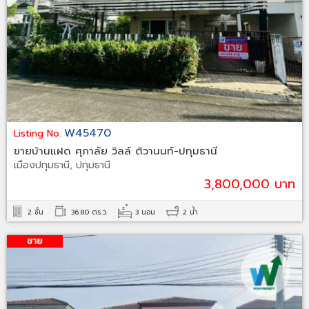
W45470
Listing No.
ขายบ้านแฝด ศุภาลัย วิลล์ ติวานนท์-ปทุมธานี
เมืองปทุมธานี, ปทุมธานี
3,800,000 บาท
2 ชั้น
36.80 ตร.ว.
3 นอน
2 น้ำ