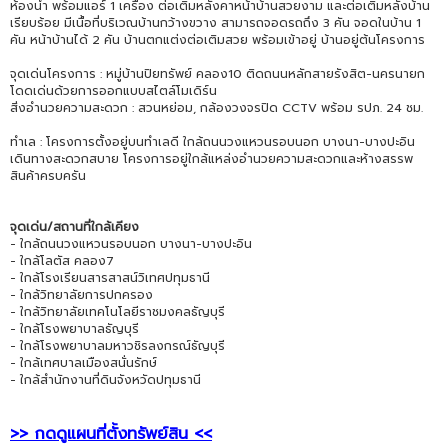
ห้องน้ำ พร้อมแอร์ 1 เครื่อง ต่อเติมหลังคาหน้าบ้านสวยงาม และต่อเติมหลังบ้าน
เรียบร้อย มีเนื้อที่บริเวณบ้านกว้างขวาง สามารถจอดรถถึง 3 คัน จอดในบ้าน 1
คัน หน้าบ้านได้ 2 คัน บ้านตกแต่งต่อเติมสวย พร้อมเข้าอยู่ บ้านอยู่ต้นโครงการ
จุดเด่นโครงการ : หมู่บ้านปิยทรัพย์ คลอง10 ติดถนนหลักสายรังสิต-นครนายก
โดดเด่นด้วยการออกแบบสไตล์โมเดิร์น
สิ่งอำนวยความสะดวก : สวนหย่อม, กล้องวงจรปิด CCTV พร้อม รปภ. 24 ชม.
ทำเล : โครงการตั้งอยู่บนทำเลดี ใกล้ถนนวงแหวนรอบนอก บางนา-บางปะอิน
เดินทางสะดวกสบาย โครงการอยู่ใกล้แหล่งอำนวยความสะดวกและห้างสรรพ
สินค้าครบครัน
จุดเด่น/สถานที่ใกล้เคียง
- ใกล้ถนนวงแหวนรอบนอก บางนา-บางปะอิน
- ใกล้โลตัส คลอง7
- ใกล้โรงเรียนสารสาสน์วิเทศปทุมธานี
- ใกล้วิทยาลัยการปกครอง
- ใกล้วิทยาลัยเทคโนโลยีราชมงคลธัญบุรี
- ใกล้โรงพยาบาลธัญบุรี
- ใกล้โรงพยาบาลมหาวชิรลงกรณ์ธัญบุรี
- ใกล้เทศบาลเมืองสนั่นรักษ์
- ใกล้สำนักงานที่ดินจังหวัดปทุมธานี
>> กดดูแผนที่ตั้งทรัพย์สิน <<