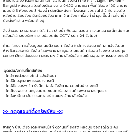
ขายบ้านเดี่ยว เดอะแพลนท์ ไลท์ ติวานนท์ รังสิต (The Plant Light Tiwanon -
Rangsit) หลังมุม สไตล์โมเดิร์น ขนาด 64.50 ตารางวา พื้นที่ใช้สอย 160 ตาราง
เมตร มี 3 ห้องนอน 3 ห้องน้ำ ต่อเติมหลังคาที่จอดรถ จอดรถได้ 2 คัน ต่อเติม
หลังบ้านเรียบร้อย มีเครื่องปรับอากาศ 5 เครื่อง เครื่องทำน้ำอุ่น ปั๊มน้ำ แท็งค์น้ำ
ติดตั้งผ้าม่าน พร้อมเข้าอยู่
สิ่งอำนวยความสะดวก: ได้แก่ สระว่ายน้ำ ฟิตเนส สวนสาธารณะ สนามเด็กเล่น และ
คลับเฮ้าส์ ระบบรักษาความปลอดภัย CCTV รปภ. 24 ชั่วโมง)
ทำเล: โครงการตั้งอยู่บนถนนติวานนท์-รังสิต ใกล้ทางด่วนบางโคล่-แจ้งวัฒนะ
ห้างฟิวเจอร์พาร์ครังสิต โรงพยาบาลกรุงสยามเซนต์คาร์ลอส โรงพยาบาลปทุม
เวช มหาวิทยาลัยธรรมศาสตร์ มหาวิทยาลัยรังสิต และนิคมอุตสาหกรรมบางกระดี
จุดเด่น/สถานที่ใกล้เคียง
- ใกล้ทางด่วนบางโคล่-แจ้งวัฒนะ
- ใกล้นิคมอุตสาหกรรมบางกระดี
- ใกล้ฟิวเจอร์พาร์ค รังสิต, โลตัสรังสิต และเดอะไนน์ บางกะดี
- ใกล้โรงพยาบาลกรุงสยามเซนต์คาร์ลอส และโรงพยาบาลปทุมเวช
- ใกล้มหาวิทยาลัยธรรมศาสตร์ และมหาวิทยาลัยรังสิต
>> กดดูแผนที่ตั้งทรัพย์สิน <<
ขายถูก บ้านเดี่ยว เดอะแพลนไลท์ ติวานนท์ รังสิต หลังมุม จอดรถได้ 3 คัน