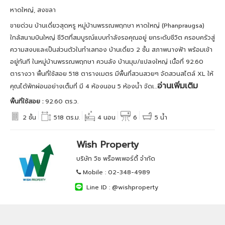
หาดใหญ่, สงขลา
ขายด่วน บ้านเดี่ยวสุดหรู หมู่บ้านพรรณพฤกษา หาดใหญ่ (Phanpraugsa)
ใกล้สนามบินใหญ่ ชีวิตที่สมบูรณ์แบบกำลังรอคุณอยู่ ยกระดับชีวิต ครอบครัวสู่
ความสงบและเป็นส่วนตัวในทำเลทอง บ้านเดี่ยว 2 ชั้น สภาพนางฟ้า พร้อมเข้า
อยู่ทันที ในหมู่บ้านพรรณพฤกษา ควนลัง บ้านมุม/แปลงใหญ่ เนื้อที่ 92.60
ตารางวา พื้นที่ใช้สอย 518 ตารางเมตร มีพื้นที่สวนสวยๆ จัดสวนสไตล์ XL ให้
อ่านเพิ่มเติม
คุณได้พักผ่อนอย่างเต็มที่ มี 4 ห้องนอน 5 ห้องน้ำ จัดเ...
พื้นที่ใช้สอย :
92.60 ตร.ว.
2 ชั้น
518 ตร.ม.
4 นอน
6
5 น้ำ
Wish Property
บริษัท วิช พร็อพเพอร์ตี้ จำกัด
Mobile :
02-348-4989
Line ID :
@wishproperty