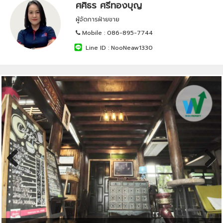
ศศิธร ศรีทองบุญ
ผู้จัดการฝ่ายขาย
Mobile :
086-895-7744
Line ID :
NooNeaw1330
Previous
Next