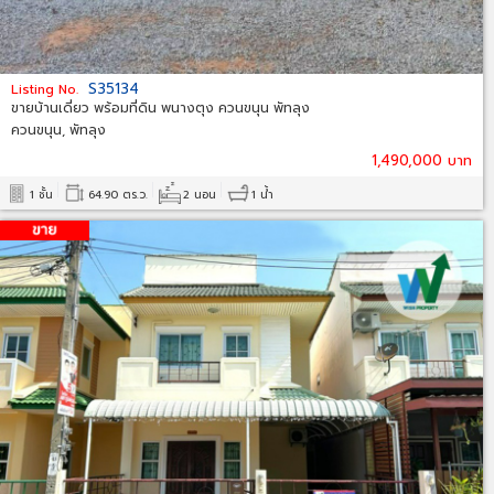
S35134
Listing No.
ขายบ้านเดี่ยว พร้อมที่ดิน พนางตุง ควนขนุน พัทลุง
ควนขนุน, พัทลุง
1,490,000 บาท
1 ชั้น
64.90 ตร.ว.
2 นอน
1 น้ำ