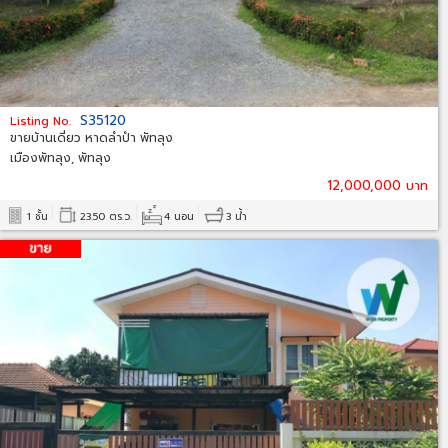
S35120
Listing No.
ขายบ้านเดี่ยว หาดลำปำ พัทลุง
เมืองพัทลุง, พัทลุง
12,000,000 บาท
1 ชั้น
23.50 ตร.ว.
4 นอน
3 น้ำ