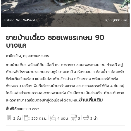
Listing No : W45481
8,500,000 บาท
ขายบ้านเดี่ยว ซอยเพชรเกษม 90
บางแค
ภาษีเจริญ, กรุงเทพมหานคร
ขายบ้านเดี่ยว พร้อมที่ดิน เนื้อที่ 89 ตารางวา ซอยเพชรเกษม 90 ทำเลดี อยู่
ด้านหลังโรงพยาบาลเกษมราษฎร์ บางแค มี 4 ห้องนอน 3 ห้องน้ำ 1 ห้องครัว
ที่ต่อเติมเรียบร้อย แบ่งเป็นโซนด้านข้างบ้าน กว้างขวาง พร้อมแอร์ติดตั้ง
ทั้งหมด 3 เครื่อง พื้นที่บริเวณบ้านกว้างขวาง สามารถจอดรถได้ถึง 4 คัน อยู่
ใกล้แหล่งอำนวยความสะดวกหลายแห่ง บ้านมีความเป็นส่วนตัว ทำเลเดินทาง
อ่านเพิ่มเติม
สะดวกสามารถเชื่อมต่อเข้าสู่ตัวเมืองได้ง่ายหล...
พื้นที่ใช้สอย :
89 ตร.ว.
2 ชั้น
255 ตร.ม.
4 นอน
3
3 น้ำ