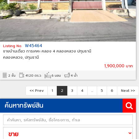
W45464
Listing No.
ขายบ้านเดี่ยว การเคหะ คลอง 4 คลองหลวง ปทุมธานี
คลองหลวง, ปทุมธานี
1,900,000 บาท
2 ชั้น
41.20 ตร.ว.
6 นอน
4 น้ำ
<< Prev
1
2
3
4
...
5
6
Next >>
ค้นหาทรัพย์สิน