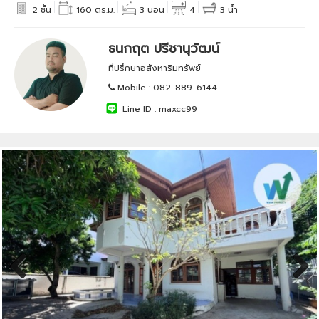
2 ชั้น
160 ตร.ม.
3 นอน
4
3 น้ำ
ธนกฤต ปรีชานุวัฒน์
ที่ปรึกษาอสังหาริมทรัพย์
Mobile :
082-889-6144
Line ID :
maxcc99
Previous
Next