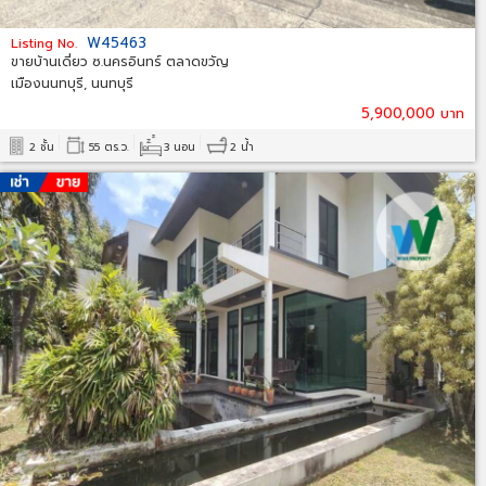
W45463
Listing No.
ขายบ้านเดี่ยว ซ.นครอินทร์ ตลาดขวัญ
เมืองนนทบุรี, นนทบุรี
5,900,000 บาท
2 ชั้น
55 ตร.ว.
3 นอน
2 น้ำ