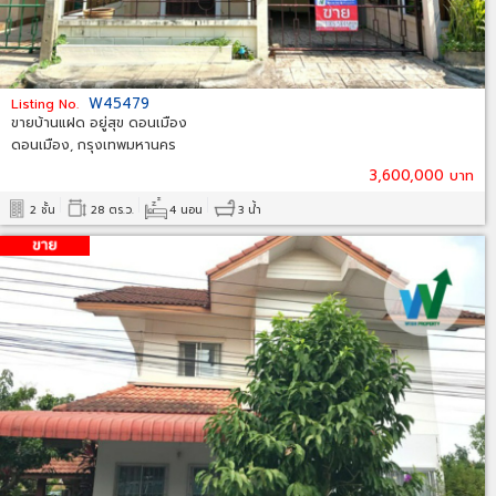
W45479
Listing No.
ขายบ้านแฝด อยู่สุข ดอนเมือง
ดอนเมือง, กรุงเทพมหานคร
3,600,000 บาท
2 ชั้น
28 ตร.ว.
4 นอน
3 น้ำ