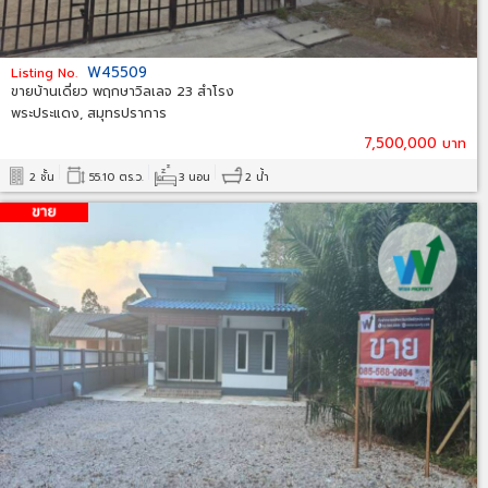
W45509
Listing No.
ขายบ้านเดี่ยว พฤกษาวิลเลจ 23 สำโรง
พระประแดง, สมุทรปราการ
7,500,000 บาท
2 ชั้น
55.10 ตร.ว.
3 นอน
2 น้ำ