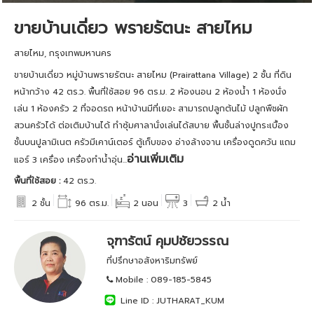
ขายบ้านเดี่ยว พรายรัตนะ สายไหม
สายไหม, กรุงเทพมหานคร
ขายบ้านเดี่ยว หมู่บ้านพรายรัตนะ สายไหม (Prairattana Village) 2 ชั้น ที่ดิน
หน้ากว้าง 42 ตร.ว. พื้นที่ใช้สอย 96 ตร.ม. 2 ห้องนอน 2 ห้องน้ำ 1 ห้องนั่ง
เล่น 1 ห้องครัว 2 ที่จอดรถ หน้าบ้านมีที่เยอะ สามารถปลูกต้นไม้ ปลูกพืชผัก
สวนครัวได้ ต่อเติมบ้านได้ ทำซุ้มศาลานั่งเล่นได้สบาย พื้นชั้นล่างปูกระเบื้อง
ชั้นบนปูลามิเนต ครัวมีเคาน์เตอร์ ตู้เก็บของ อ่างล้างจาน เครื่องดูดควัน แถม
อ่านเพิ่มเติม
แอร์ 3 เครื่อง เครื่องทำน้ำอุ่น...
พื้นที่ใช้สอย :
42 ตร.ว.
2 ชั้น
96 ตร.ม.
2 นอน
3
2 น้ำ
จุฑารัตน์ คุมปชัยวรรณ
ที่ปรึกษาอสังหาริมทรัพย์
Mobile :
089-185-5845
Line ID :
JUTHARAT_KUM