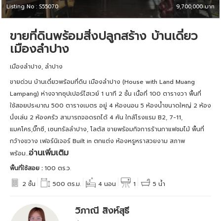
Listing No : S55070
9,700,000 บาท
ขายที่ดินพร้อมสิ่งปลูกสร้าง บ้านเดี่ยว
เมืองลำปาง
เมืองลำปาง, ลำปาง
ขายด่วน บ้านเดี่ยวพร้อมที่ดิน เมืองลำปาง (House with Land Muang
Lampang) ห่างจากซุปเปอร์ไฮเวย์ 1 นาที 2 ชั้น เนื้อที่ 100 ตารางวา พื้นที่
ใช้สอยประมาณ 500 ตารางเมตร อยู่ 4 ห้องนอน 5 ห้องน้ำขนาดใหญ่ 2 ห้อง
นั่งเล่น 2 ห้องครัว สามารถจอดรถได้ 4 คัน ใกล้โรงแรม B2, 7-11,
แมคโคร,บิ๊กซี, เซนทรัลลำปาง, โลตัส ขายพร้อมกิจการร้านกาแฟชมไม้ พื้นที่
กว้างขวาง เฟอร์นิเจอร์ Built in ตกแต่ง ห้องหรูหราสวยงาม สภาพ
อ่านเพิ่มเติม
พร้อม...
พื้นที่ใช้สอย :
100 ตร.ว.
2 ชั้น
500 ตร.ม.
4 นอน
1
5 น้ำ
วิภาณี สิงห์สุธี