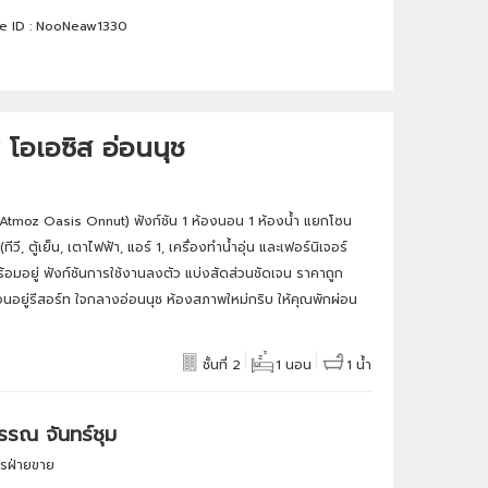
e ID :
NooNeaw1330
โอเอซิส อ่อนนุช
Atmoz Oasis Onnut) ฟังก์ชัน 1 ห้องนอน 1 ห้องน้ำ แยกโซน
ีวี, ตู้เย็น, เตาไฟฟ้า, แอร์ 1, เครื่องทำน้ำอุ่น และเฟอร์นิเจอร์
อมอยู่ ฟังก์ชันการใช้งานลงตัว แบ่งสัดส่วนชัดเจน ราคาถูก
อนอยู่รีสอร์ท ใจกลางอ่อนนุช ห้องสภาพใหม่กริบ ให้คุณพักผ่อน
ชั้นที่ 2
1 นอน
1 น้ำ
รณ จันทร์ชุม
การฝ่ายขาย