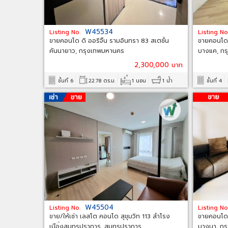
W45534
Listing No.
Listing No
ขายคอนโด ดิ ออริจิ้น รามอินทรา 83 สเตชั่น
ขายคอนโด 
คันนายาว, กรุงเทพมหานคร
บางแค, ก
2,300,000 บาท
ชั้นที่ 6
22.78 ตร.ม.
1 นอน
1 น้ำ
ชั้นที่ 4
W45504
Listing No.
Listing No
ขาย/ให้เช่า เลสโต คอนโด สุขุมวิท 113 สำโรง
ขายคอนโด 
เหนือ สม
Sukhumvit)
เมืองสมุทรปราการ, สมุทรปราการ
บางนา, ก