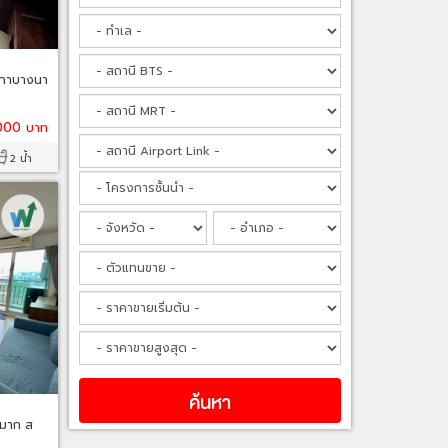
กาบางนา
000 บาท
2 น้ำ
หมาก ส