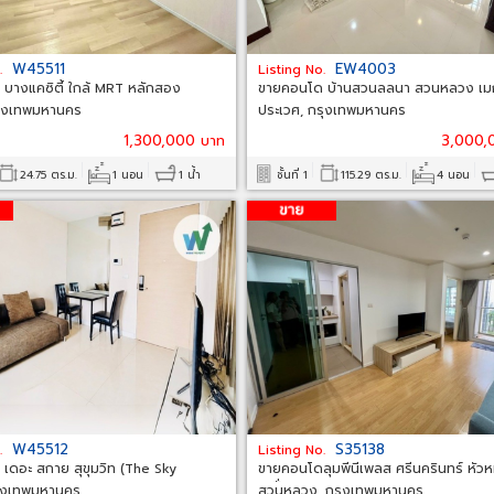
W45511
EW4003
.
Listing No.
บางแคซิตี้ ใกล้ MRT หลักสอง
ขายคอนโด บ้านสวนลลนา สวนหลวง เม
รุงเทพมหานคร
ประเวศ, กรุงเทพมหานคร
1,300,000 บาท
3,000,
24.75 ตร.ม.
1 นอน
1 น้ำ
ชั้นที่ 1
115.29 ตร.ม.
4 นอน
W45512
S35138
.
Listing No.
เดอะ สกาย สุขุมวิท (The Sky
ขายคอนโดลุมพีนีเพลส ศรีนครินทร์ หัว
 อุ
เตชั่น
รุงเทพมหานคร
สวนหลวง, กรุงเทพมหานคร