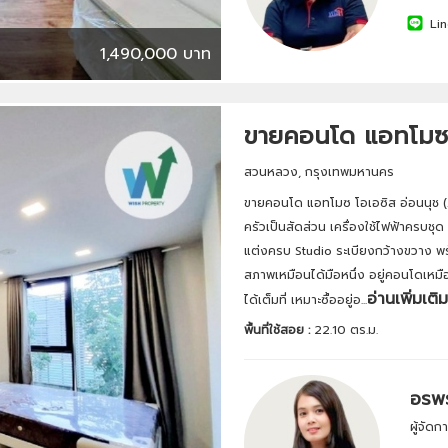
Lin
1,490,000 บาท
ขายคอนโด แอทโมซ 
สวนหลวง, กรุงเทพมหานคร
ขายคอนโด แอทโมซ โอเอซิส อ่อนนุช (
ครัวเป็นสัดส่วน เครื่องใช้ไฟฟ้าครบชุด (ท
แต่งครบ Studio ระเบียงกว้างขวาง พร้
สภาพเหมือนได้มือหนึ่ง อยู่คอนโดเหมื
อ่านเพิ่มเติม
ได้เต็มที่ เหมาะซื้ออยู่อ...
พื้นที่ใช้สอย :
22.10 ตร.ม.
อรพร
ผู้จัด