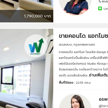
Mobi
Lin
1,790,000 บาท
ขายคอนโด แอทโมซ 
สวนหลวง, กรุงเทพมหานคร
ขายคอนโด แอทโมซ โอเอซิส อ่อนนุช ห้
แยกโซนครัวเป็นสัดส่วน เครื่องใช้ไฟฟ้าคร
เฟอร์นิเจอร์แต่งครบ) Studio ห้องมุม 
รับลมตลอดวัน ระเบียงกว้างขวาง ไม่ต้
อ่านเพิ่มเติ
ลงตัว แบ่งสัดส่วนชัดเ...
พื้นที่ใช้สอย :
22.55 ตร.ม.
อรพร
ผู้จัด