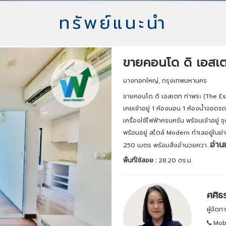
ทรัพย์แนะนำ
ขายคอนโด ดิ เอสเต
บางกอกใหญ่, กรุงเทพมหานคร
ขายคอนโด ดิ เอสเตท ท่าพระ (The Est
เคยเข้าอยู่ 1 ห้องนอน 1 ห้องน้ำจอดรถไ
เครื่องใช้ไฟฟ้าครบครัน พร้อมเข้าอยู
พร้อมอยู่ สไตล์ Modern ทำเลอยู่ในย่
อ่านเ
250 เมตร พร้อมสิ่งอำนวยควา...
พื้นที่ใช้สอย :
28.20 ตร.ม.
ศศิธ
ผู้จัด
Mobi