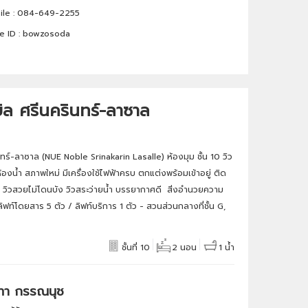
le :
084-649-2255
e ID :
bowzosoda
ิล ศรีนครินทร์-ลาซาล
นทร์-ลาซาล (NUE Noble Srinakarin Lasalle) ห้องมุม ชั้น 10 วิว
องน้ำ สภาพใหม่ มีเครื่องใช้ไฟฟ้าครบ ตกแต่งพร้อมเข้าอยู่ ติด
 วิวสวยไม่โดนบัง วิวสระว่ายน้ำ บรรยากาศดี สิ่งอำนวยความ
ท์โดยสาร 5 ตัว / ลิฟท์บริการ 1 ตัว - สวนส่วนกลางที่ชั้น G,
ชั้นที่ 10
2 นอน
1 น้ำ
ทา กรรณนุช