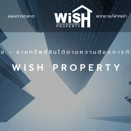
แผนการตลาด
ฝากขาย/ฝากเช่า
ื้อ - ขายทรัพย์สินได้ตามความต้องการก
W I S H P R O P E R T Y