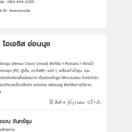
le :
084-649-2255
e ID :
bowzosoda
โอเอซิส อ่อนนุช
องมุม (Atmoz Oasis Onnut) ฟังก์ชัน 1 ห้องนอน 1 ห้องน้ำ
บชุด (ทีวี, ตู้เย็น, เตาไฟฟ้า, แอร์ 1, เครื่องทำน้ำอุ่น และ
ผนังติดห้องอื่นน้อยมาก เป็นส่วนตัวสูง ให้ความสงบ วิวเปิดโล่ง
องกังวลเรื่องตึกบัง แต่งครบ พร้อมอยู่ ฟังก์ชันการใช้งาน
ม
ชั้นที่ 4
1 นอน
1 น้ำ
รณ จันทร์ชุม
การฝ่ายขาย