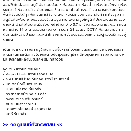
ออฟฟิศใกล้สุวรรณภูมิ ประกอบด้วย 3 ห้องนอน 4 ห้องน้ำ 1 ห้องโถงใหญ่ 1 ห้อง
รับแขก 1 ห้องซักล้าง ติดตั้งแอร์ 3 เครื่อง ดีไซน์โครงสร้างสามารถปรับเปลี่ยน
พื้นที่ใช้สอยได้ทุกฟังก์ชันการใช้งาน เหมาะ สต็อกของ สต็อกสินค้า ทำโชว์รูม ทำ
สตูดิโอไลฟ์สด ขายของออนไลน์ อยู่อาศัย เพดานสูงให้รู้สึกโปร่งโล่งสบาย ช่วง
บ่ายหน้าบ้านไม่โดนเดดไม่ร้อน หน้าบ้านกว้าง 5.7 ม. สิ่งอำนวยความสะดวก ถนน
หลักกว้าง 14 ม. ลานจอดรถเยอะมาก รปภ. 24 ชั่วโมง CCTV ฟิตเนสโครงการ
ติดถนนใหญ่ มีป้ายรถเมล์หน้าโครงการ แล้วยังมีรถสองแถว รถตู้คอยบริการอยู่
ตลอด
เดินทางสะดวก เพราะอยู่ใกล้จากจุดขึ้น-ลงทั้งวงแหวนรอบนอกและมอเตอร์เวย์
สะดวกในการเดินทางไปยังสนามบินสุวรรณภูมิและนิคมอุตสาหกรรมลาดกระบัง
และยังใกล้เเหล่งชุมชนเคหะร่มเกล้าด้วย
จุดเด่น/สถานที่ใกล้เคียง
- Airport Link สถานีลาดกระบัง
- MRT สายสีส้มตะวันออก สถานีสุวินทวงศ์
- มอเตอร์เวย์ไปพระราม9
- ม.เกษมบัณฑิต ร่มเกล้า
- รร.สารสาสน์วิเทศ ร่มเกล้า
- รพ.สมิติเวช ศรีนครินทร์
- สนามบินสุวรรณภูมิ
- เดอะพาซิโอมอลล์ ลาดกระบัง
- บิ๊กซี ร่มเกล้า
>> กดดูแผนที่ตั้งทรัพย์สิน <<