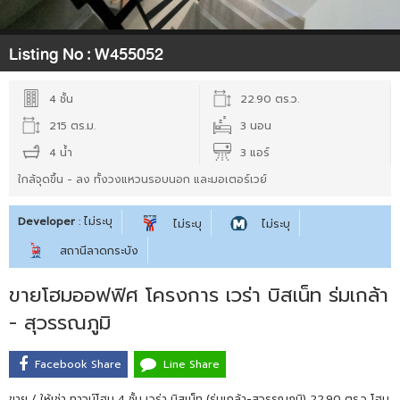
Listing No :
W455052
4 ชั้น
22.90 ตร.ว.
215 ตร.ม.
3 นอน
4 น้ำ
3 แอร์
ใกล้จุดขึ้น - ลง ทั้งวงแหวนรอบนอก และมอเตอร์เวย์
Developer
: ไม่ระบุ
ไม่ระบุ
ไม่ระบุ
สถานีลาดกระบัง
ขายโฮมออฟฟิศ โครงการ เวร่า บิสเน็ท ร่มเกล้า
- สุวรรณภูมิ
Facebook Share
Line Share
ขาย / ให้เช่า ทาวน์โฮม 4 ชั้น เวร่า บิสเน็ท (ร่มเกล้า-สุวรรณภูมิ) 22.90 ตร.ว โฮม