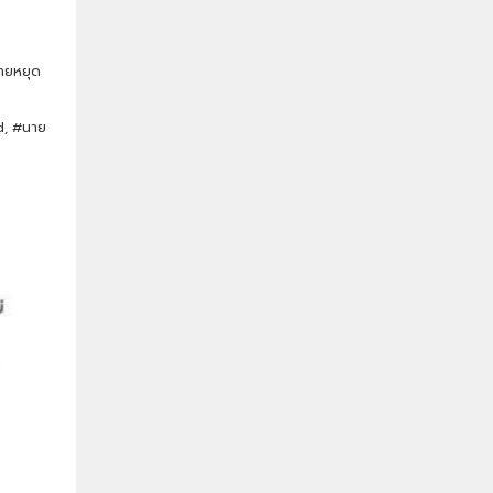
สายหยุด
d, #นาย