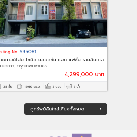
S35081
isting No.
ายทาวน์โฮม ไซมิส บลอสซั่ม แอท แฟชั่น รามอินทรา
ันนายาว, กรุงเทพมหานคร
4,299,000 บาท
3.5 ชั้น
19.60 ตร.ว.
3 นอน
3 น้ำ
ดูทรัพย์สินใกล้เคียงทั้งหมด