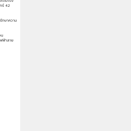
่อเติมโรง
นทร์ 42
บรักษาความ
วน
ไฟฟ้าสาย