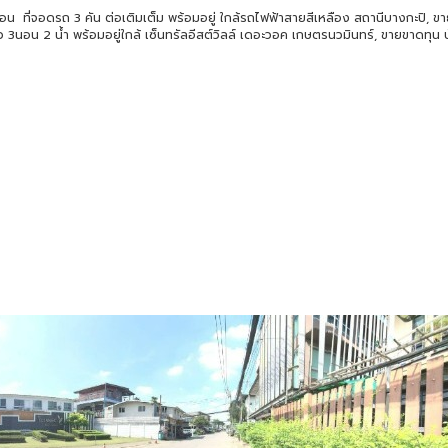
ที่จอดรถ 3 คัน ต่อเติมเต็ม พร้อมอยู่ ใกล้รถไฟฟ้าสายสีเหลือง สถานีบางกะปิ, ข
นอน 2 น้ำ พร้อมอยู่ใกล้ เซ็นทรัลอีสต์วิลล์ เดอะวอค เกษตรนวมินทร์, ขายขาดทุน บ