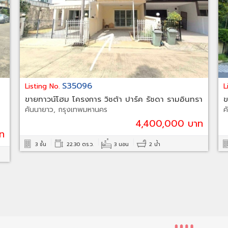
S35096
Listing No.
L
น
ขายทาวน์โฮม โครงการ วิชต้า ปาร์ค รัชดา รามอินทรา
ข
คันนายาว, กรุงเทพมหานคร
ค
4,400,000 บาท
ท
3 ชั้น
22.30 ตร.ว.
3 นอน
2 น้ำ