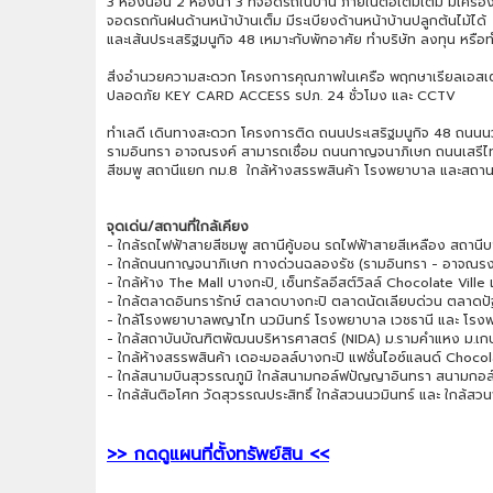
3 ห้องนอน 2 ห้องน้ำ 3 ที่จอดรถในบ้าน ภายในต่อเติมเต็ม มีเครื่อง 
จอดรถกันฝนด้านหน้าบ้านเต็ม มีระเบียงด้านหน้าบ้านปลูกต้นไม้ได
และเส้นประเสริฐมนูกิจ 48 เหมาะกับพักอาศัย ทำบริษัท ลงทุน หรือทำอ
สิ่งอำนวยความสะดวก โครงการคุณภาพในเครือ พฤกษาเรียลเอสเตท
ปลอดภัย KEY CARD ACCESS รปภ. 24 ชั่วโมง และ CCTV
ทำเลดี เดินทางสะดวก โครงการติด ถนนประเสริฐมนูกิจ 48 ถนน
รามอินทรา อาจณรงค์ สามารถเชื่อม ถนนกาญจนาภิเษก ถนนเสรีไทย
สีชมพู สถานีแยก กม.8 ใกล้ห้างสรรพสินค้า โรงพยาบาล และสถานศ
จุดเด่น/สถานที่ใกล้เคียง
- ใกล้รถไฟฟ้าสายสีชมพู สถานีคู้บอน รถไฟฟ้าสายสีเหลือง สถานีบ
- ใกล้ถนนกาญจนาภิเษก ทางด่วนฉลองรัช (รามอินทรา - อาจณร
- ใกล้ห้าง The Mall บางกะปิ, เซ็นทรัลอีสต์วิลล์ Chocolate Vill
- ใกล้ตลาดอินทรารักษ์ ตลาดบางกะปิ ตลาดนัดเลียบด่วน ตลาดป
- ใกล้โรงพยาบาลพญาไท นวมินทร์ โรงพยาบาล เวชธานี และ โร
- ใกล้สถาบันบัณฑิตพัฒนบริหารศาสตร์ (NIDA) ม.รามคำแหง ม.เกษ
- ใกล้ห้างสรรพสินค้า เดอะมอลล์บางกะปิ แฟชั่นไอซ์แลนด์ Chocola
- ใกล้สนามบินสุวรรณภูมิ ใกล้สนามกอล์ฟปัญญาอินทรา สนามกอล์ฟ
- ใกล้สันติอโศก วัดสุวรรณประสิทธิ์ ใกล้สวนนวมินทร์ และ ใกล้ส
>> กดดูแผนที่ตั้งทรัพย์สิน <<