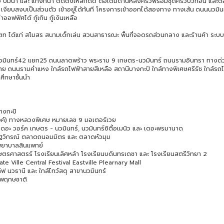
ปั๊มน้ำ และ แท็งก์น้ำ ติดตั้งเหล็กดัด ต่อเติมด้านหลังครัวพร้อมชุดครัวบิวท์อิน และต
้ เงียบสงบเป็นส่วนตัว เข้าอยู่ได้ทันที โครงการเข้าออกได้สองทาง ทางเส้น ถนนนวมิ
อฟฟิศได้ กู้เกิน กู้เงินเหลือ
 ได้แก่ สโมสร สนามเด็กเล่น สวนสาธารณะ พื้นที่จอดรถส่วนกลาง และร้านค้า ระบ
นวมินทร์42 แยก25 ถนนลาดพร้าว พระราม 9 เกษตร-นวมินทร์ ถนนรามอินทรา ทางด่
 ถนนรามคำแหง ใกล้รถไฟฟ้าสายสีเหลือ สถานีบางกะปิ ใกล้ทางพิเศษศรีรัช ใกล้รถ
ึกษาชั้นนำ
างกะปิ
งค์) ทางหลวงพิเศษ หมายเลข 9 มอเตอร์เวย
e เดอะ วอร์ค เกษตร - นวมินทร์, นวมินทร์ซิตี้อเมนิว และ เดอะพรมานาด
ัฐวิกรณ์ ตลาดถนอมมิตร และ ตลาดหัวมุม
งพยาบาลสินแพทย์
ตรศาสตรร์ โรงเรียนเลิศหล้า โรงเรียนบดินทรเดชา และ โรงเรียนสตรีวิทยา 2
te Ville Central Festival Eastville Plearnary Mall
 นวธานี และ ใกล้ไทวัสดุ สาขานวมินทร์
วนพฤกษชาติ