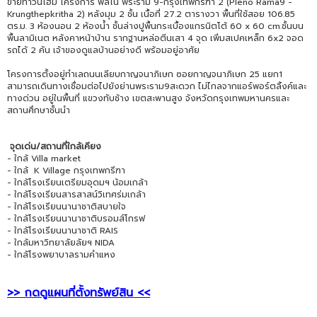
ขายทาวน์โฮม โครงการ พลีโน่ พระราม 9-กรุงเทพกรีฑา 2 (Pleno Rama9 -
Krungthepkritha 2) หลังมุม 2 ชั้น เนื้อที่ 27.2 ตารางวา พื้นที่ใช้สอย 106.85
ตร.ม. 3 ห้องนอน 2 ห้องน้ำ ชั้นล่างปูพื้นกระเบื้องแกรนิตโต้ 60 x 60 cm.ชั้นบน
พื้นลามิเนต หลังคาหน้าบ้าน รากฐานหล่อตีนเสา 4 จุด เพิ่มสเปคเหล็ก 6x2 จอด
รถได้ 2 คัน เจ้าของดูแลบ้านอย่างดี พร้อมอยู่อาศัย
โครงการตั้งอยู่ทำเลถนนเลียบกาญจนาภิเษก ซอยกาญจนาภิเษก 25 แยก1
สามารถเดินทางเชื่อมต่อไปยังย่านพระราม9สะดวก ไม่ไกลจากแอร์พอร์ตลิ้งค์และ
ทางด่วน อยู่ในพื้นที่ แขวงทับช้าง เขตสะพานสูง จังหวัดกรุงเทพมหานครและ
สถานศึกษาชั้นนำ
จุดเด่น/สถานที่ใกล้เคียง
- ใกล้ Villa market
- ใกล้ K Village กรุงเทพกรีฑา
- ใกล้โรงเรียนเตรียมอุดมฯ น้อมเกล้า
- ใกล้โรงเรียนสารสาสน์วิเทศร่มเกล้า
- ใกล้โรงเรียนนานาชาติสบายใจ
- ใกล้โรงเรียนนานาชาติบรอมส์โกรฟ
- ใกล้โรงเรียนนานาชาติ RAIS
- ใกล้มหาวิทยาลัยลัยฯ NIDA
- ใกล้โรงพยาบาลรามคำแหง
>> กดดูแผนที่ตั้งทรัพย์สิน <<