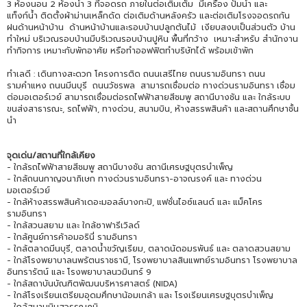
3 ห้องนอน 2 ห้องน้ำ 3 ที่จอดรถ ภายในต่อเติมเต็ม มีเครื่อง ปั๊มน้ำ และ
แท็งก์น้ำ ติดตั้งผ้าม่านเหล็กดัด ต่อเติมด้านหลังครัว และต่อเติมโรงจอดรถกัน
ฝนด้านหน้าบ้าน ด้านหน้าบ้านและรอบบ้านปลูกต้นไม้ เงียบสงบเป็นส่วนตัว บ้าน
ทำใหม่ บริเวณรอบบ้านมีบริเวณรอบบ้านปูหิน พื้นที่กว้าง เหมาะสำหรับ สำนักงาน
ทำกิจการ เหมาะกับพักอาศัย หรือทำออฟฟิตทำบริษัทได้ พร้อมเข้าพัก
ทำเลดี : เดินทางสะดวก โครงการติด ถนนเสรีไทย ถนนรามอินทรา ถนน
รามคำแหง ถนนมีนบุรี ถนนวัชรพล สามารถเชื่อมต่อ ทางด่วนรามอินทรา เชื่อม
ต่อมอเตอร์เวย์ สามารถเชื่อมต่อรถไฟฟ้าสายสีชมพู สถานีบางชัน และ ใกล้ระบบ
ขนส่งสาธารณะ, รถไฟฟ้า, ทางด่วน, สนามบิน, ห้างสรรพสินค้า และสถานศึกษาชั้น
นำ
จุดเด่น/สถานที่ใกล้เคียง
- ใกล้รถไฟฟ้าสายสีชมพู สถานีบางชัน สถานีเศรษฐบุตรบำเพ็ญ
- ใกล้ถนนกาญจนาภิเษก ทางด่วนรามอินทรา-อาจณรงค์ และ ทางด่วน
มอเตอร์เวย์
- ใกล้ห้างสรรพสินค้าเดอะมอลล์บางกะปิ, แฟชั่นไอซ์แลนด์ และ แม็คโคร
รามอินทรา
- ใกล้สวนสยาม และ ใกล้ซาฟารีเวิลด์
- ใกล้ศูนย์การค้าอมอรินี่ รามอินทรา
- ใกล้ตลาดมีนบุรี, ตลาดน้ำขวัญเรียม, ตลาดนัดอมรพันธ์ และ ตลาดสวนสยาม
- ใกล้โรงพยาบาลนพรัตนราชธานี, โรงพยาบาลสินแพทย์รามอินทรา โรงพยาบาล
อินทรารัตน์ และ โรงพยาบาลนวมินทร์ 9
- ใกล้สถาบันบัณฑิตพัฒนบริหารศาสตร์ (NIDA)
- ใกล้โรงเรียนเตรียมอุดมศึกษาน้อมเกล้า และ โรงเรียนเศรษฐบุตรบำเพ็ญ
- ใกล้สนามบินสุวรรณภูมิ