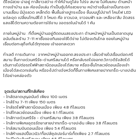
ดีไซน์สวย น่าอยู่ ทาสีขาวสว่าง ทำให้บ้านดูโล่ง โปร่ง สบาย ไม่คับแคบ ด้านหน้า
ทางเข้าบ้าน และ ห้องนั่งเล่น ทำเป็นซุ้มโค้งสวยงาม หน้าต่างชั้นล่างเป็นกระจก
บานเลื่อน มีมุ้งลวด เหล็กดัด พื้นชั้นล่างปูกระเบื้อง ชั้นบนปูไม้ปาเก้ โคมไฟ LED
แต่ละจุด เปลี่ยนโทนสีได้ 3 โหมด คือ ขาวนวล, ขาวอมฟ้า และ เหลือง/ส้ม จัดสรร
แสงสีได้ตามความต้องการใช้งาน จอดรถในบ้านได้ 1 คัน
ภายในหมู่บ้าน : ที่ตั้งหมู่บ้านอยู่ติดถนนสรงประภา ด้านหน้าหมู่บ้านเป็นตลาดบุญ
อนันต์และร้าน 7-11 หาซื้อของกินของใช้ได้ง่าย ไม่ต้องเดินไกล ซอยในหมู่บ้าน
เชื่อมต่อทะลุถึงกันได้ทุกซอย เข้าออกสะดวก
ทำเลดี การเดินทาง : จากหน้าหมู่บ้านออกถ.สรงประภา เลี้ยวซ้ายไปเชื่อมต่อถ.ศรี
สมาน ขึ้นทางด่วนศรีรัช-ด่านศรีสมานได้ หรือกลับรถไปออกถ.วิภาวดีรังสิตได้
เดินทางไปต่อรถไฟฟ้าสถานีดอนเมืองได้สบาย หรือจะขึ้นโทลเวย์ดอนเมืองเข้า
เมืองได้สะดวกเช่นกัน หรือจะไปต่างจังหวัดก็ขึ้นทางพิเศษสายปากเกร็ด-บางปะอิน
ได้อย่างคล่องตัว
จุดเด่น/สถานที่ใกล้เคียง
- ใกล้ตลาดบุญอนันต์ เพียง 100 เมตร
- ใกล้ร้าน 7-11 เพียง 150 เมตร
- ใกล้รถไฟฟ้าสถานีดอนเมือง เพียง 4.8 กิโลเมตร
- ใกล้โทลเวย์ดอนเมือง เพียง 6.1 กิโลเมตร
- ใกล้ทางด่วนศรีรัช - ด่านศรีสมาน เพียง 3.8 กิโลเมตร
- ใกล้ทางพิเศษอุดรรัถยาสายปากเกร็ด-บางปะอิน เพียง 3.8 กิโลเมตร
- ใกล้สนามบินดอนเมือง เพียง 5.4 กิโลเมตร
- ใกล้ห้างแฮปปี้อเวนิว/ท็อปส์ซุปเปอร์มาร์เก็ตเพียง 2.7 กิโลเมตร
- ใกล้โรบินสันศรีสมาน เพียง 6.5 กิโลเมตร