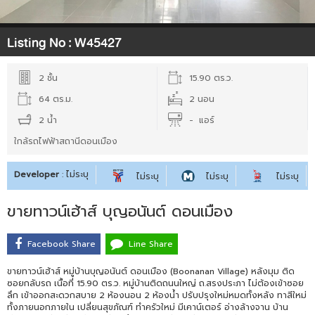
Listing No :
W45427
2 ชั้น
15.90 ตร.ว.
64 ตร.ม.
2 นอน
2 น้ำ
- แอร์
ใกล้รถไฟฟ้าสถานีดอนเมือง
Developer
: ไม่ระบุ
ไม่ระบุ
ไม่ระบุ
ไม่ระบุ
ขายทาวน์เฮ้าส์ บุญอนันต์ ดอนเมือง
Facebook Share
Line Share
ขายทาวน์เฮ้าส์ หมู่บ้านบุญอนันต์ ดอนเมือง (Boonanan Village) หลังมุม ติด
ซอยกลับรถ เนื้อที่ 15.90 ตร.ว. หมู่บ้านติดถนนใหญ่ ถ.สรงประภา ไม่ต้องเข้าซอย
ลึก เข้าออกสะดวกสบาย 2 ห้องนอน 2 ห้องน้ำ ปรับปรุงใหม่หมดทั้งหลัง ทาสีใหม่
ทั้งภายนอกภายใน เปลี่ยนสุขภัณฑ์ ทำครัวใหม่ มีเคาน์เตอร์ อ่างล้างจาน บ้าน