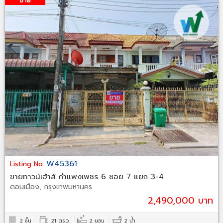
W45361
Listing No.
ขายทาวน์เฮ้าส์ กำแพงเพชร 6 ซอย 7 แยก 3-4
ดอนเมือง, กรุงเทพมหานคร
2,490,000 บาท
2 ชั้น
21 ตร.ว.
2 นอน
2 น้ำ