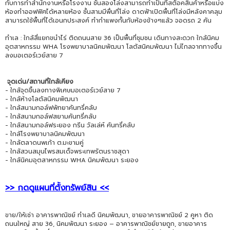
กับการทำสำนักงานหรือโรงงาน ชั้นสองโล่งสามารถทำเป็นที่สต็อคสินค้าหรือแบ่ง
ห้องทำออฟฟิศได้หลายห้อง ชั้นสามมีพื่นที่โล่ง ดาดฟ้าเปิดพื้นที่โล่งมีหลังคาคลุม
สามารถใช้พื้นที่ได้เอนกประสงค์ ทำกำแพงกั้นกับห้องข้างๆแล้ว จอดรถ 2 คัน
ทำเล : ใกล้สี่แยกขนำไร่ ติดถนนสาย 36 เป็นพื้นที่ชุมชน เดินทางสะดวก ใกล้นิคม
อุตสาหกรรม WHA โรงพยาบาลนิคมพัฒนา โลตัสนิคมพัฒนา ไม่ไกลจากทางขึ้น
ลงมอเตอร์เวย์สาย 7
จุดเด่น/สถานที่ใกล้เคียง
- ใกล้จุดขึ้นลงทางพิเศษมอเตอร์เวย์สาย 7
- ใกล้ห้างโลตัสนิคมพัฒนา
- ใกล้สนามกอล์ฟพัทยาคันทรี่คลับ
- ใกล้สนามกอล์ฟสยามคันทรี่คลับ
- ใกล้สนามกอล์ฟระยอง กรีน วัลเล่ห์ คันทรี่คลับ
- ใกล้โรงพยาบาลนิคมพัฒนา
- ใกล้ตลาดนพเก้า ต.มะขามคู่
- ใกล้สวนสมุนไพรสมเด็จพระเทพรัตนราชสุดา
- ใกล้นิคมอุตสาหกรรม WHA นิคมพัฒนา ระยอง
>> กดดูแผนที่ตั้งทรัพย์สิน <<
ขาย/ให้เช่า อาคารพาณิชย์ ทำเลดี นิคมพัฒนา, ขายอาคารพาณิชย์ 2 คูหา ติด
ถนนใหญ่ สาย 36, นิคมพัฒนา ระยอง – อาคารพาณิชย์ขายถูก, ขายอาคาร