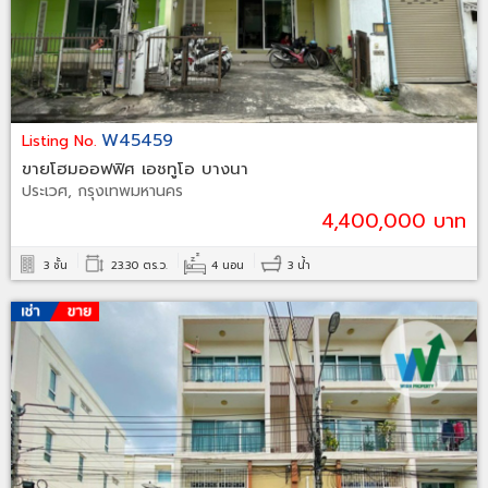
W45459
Listing No.
ขายโฮมออฟฟิศ เอชทูโอ บางนา
ประเวศ, กรุงเทพมหานคร
4,400,000 บาท
3 ชั้น
23.30 ตร.ว.
4 นอน
3 น้ำ