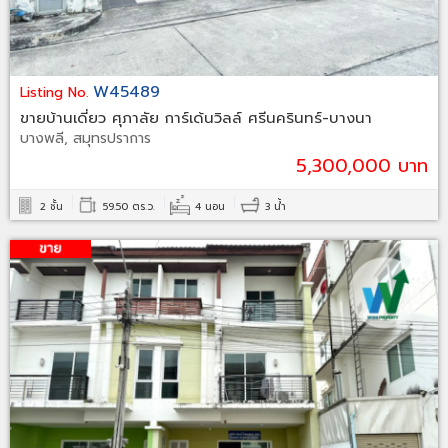
W45489
Listing No.
ขายบ้านเดี่ยว ศุภาลัย การ์เด้นวิลล์ ศรีนครินทร์-บางนา
บางพลี, สมุทรปราการ
5,300,000 บาท
2 ชั้น
59.50 ตร.ว.
4 นอน
3 น้ำ