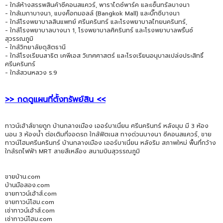
- ใกล้ห้างสรรพสินค้าซีคอนสแควร์, พาราไดซ์พาร์ค และเซ็นทรัลบางนา
- ใกล้เมกาบางนา, แบงค็อกมอลล์ (Bangkok Mall) และบิ๊กซีบางนา
- ใกล้โรงพยาบาลสินแพทย์ ศรีนครินทร์ และโรงพยาบาลไทยนครินทร์,
- ใกล้โรงพยาบาลบางนา 1, โรงพยาบาลศิครินทร์ และโรงพยาบาลพริ้นซ์
สุวรรณภูมิ
- ใกล้วิทยาลัยดุสิตธานี
- ใกล้โรงเรียนสาธิต เคพีเอส วิเทศศาสตร์ และโรงเรียนอนุบาลเปล่งประสิทธิ์
ศรีนครินทร์
- ใกล้สวนหลวง ร.9
>> กดดูแผนที่ตั้งทรัพย์สิน <<
ทาวน์เฮ้าส์ขายถูก บ้านกลางเมือง เออร์บาเนี่ยน ศรีนครินทร์ หลังมุม มี 3 ห้อง
นอน 3 ห้องน้ำ ต่อเติมที่จอดรถ ใกล้ฟิตเนส ทางด่วนบางนา ซีคอนสแควร์, ขาย
ทาวน์โฮมศรีนครินทร์ บ้านกลางเมือง เออร์บาเนี่ยน หลังริม สภาพใหม่ พื้นที่กว้าง
ใกล้รถไฟฟ้า MRT สายสีเหลือง สนามบินสุวรรณภูมิ
ขายบ้าน.com
บ้านมือสอง.com
ขายทาวน์เฮ้าส์.com
ขายทาวน์โฮม.com
เช่าทาวน์เฮ้าส์.com
เช่าทาวน์โฮม.com