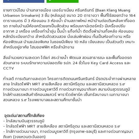
ขายทาวน์โฮม บ้านกลางเมือง เออร์บาเนี่ยน ศรีนครินทร์ (Baan Klang Muang
Urbanion Srinakarin) 3 ชั้น (หลังมุม) ขนาด 20 ตารางวา พื้นที่ใช้สอยกว้าง 164
ตารางเมตร มี 3 ห้องนอน 3 ห้องน้ำ บ้านสภาพใหม่ หน้าบ้านต่อเติมหลังคาที่จอด
รถ ภายในบ้านมีห้องครัวแยกเป็นสัดส่วน พร้อมเคาน์เตอร์ครัว มีเครื่องปรับ
อากาศ 2 เครื่อง เครื่องทำน้ำอุ่น ปั๊มน้ำ แท็งก์น้ำ ติดตั้งผ้าม่านทั้งหลัง ห้องนอน
หลักมีระเบียงกว้าง สำหรับจัดสวนสวย นั่งเล่นพักผ่อน กั้นเป็นห้องทำงาน หรือ
ห้องฟิตเนส บ้านแปลงพิเศษ ในซอยมีเพียง 10 หลัง เงียบสงบ เป็นส่วนตัว เหมาะ
สำหรับอยู่อาศัย โฮมออฟฟิศ หรือสำนักงาน
สิ่งอำนวยความสะดวก ได้แก่ สระว่ายน้ำ ฟิตเนส สวนสาธารณะ และพื้นที่จอดรถ
ส่วนกลาง ระบบรักษาความปลอดภัย รปภ. 24 ชั่วโมง Key Card Access และ
CCTV
ทำเลดี การเดินทางสะดวก โครงการติดถนนศรีนครินทร์ มีรถประจำทางผ่านหลาย
สาย ใกล้รถไฟฟ้า MRT สายสีเหลือง สถานีศรีอุดม และสถานีสวนหลวง ร.๙
ทางด่วนบางนา ทางด่วนบูรพาวิถี ทางด่วนกาญจนาภิเษก สนามบินสุวรรณภูมิ
ใกล้ห้างสรรพสินค้าซีคอนสแควร์ พาราไดซ์พาร์ค เซ็นทรัลบางนา เมกาบางนา
สวนหลวง ร.๙ โรงพยาบาลและสถานศึกษาชั้นนำ
จุดเด่น/สถานที่ใกล้เคียง
- ใกล้สนามบินสุวรรณภูมิ
- ใกล้รถไฟฟ้า MRT สายสีเหลือง สถานีศรีอุดม และสถานีสวนหลวง ร.๙
- ใกล้ทางด่วนบางนา, ทางด่วนบูรพาวิถี (กรุงเทพ-ชลบุรี) และทางด่วนกาญจนา
ภิเษก (วงแหวนตะวันออก)