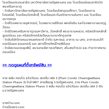
โรงเรียนประถมสาธิต มหาวิทยาลัยราชภัฏพระนคร และ โรงเรียนมัธยมสาธิตวัด
พระศรีมหาธาตุ
- ใกล้มหาวิทยาลัยราชภัฏพระนคร, โรงเรียนไผทอุดมศึกษา, โรงเรียนการ
ไปรษณีย์, โรงเรียนวัดหลักสี่, โรงเรียนปราโมชวิทยารามอินทรา และ โรงเรียน
อมาตยกุล
- ใกล้โรงพยาบาลจุฬาภรณ์, โรงพยาบาลซีจีเอช พหลโยธิน และโรงพยาบาลมงกุฎ
วัฒนะ
- ใกล้วัดพระศรีมหาธาตุวรมหาวิหาร, วัดหลักสี่ พระอารามหลวง, คริสตจักรหลักสี่
ลูเธอร์แรน และ คริสตจักรคริสเตียนนานาชาติกรุงเทพ
- ใกล้บริษัทโทรคมนาคมแห่งชาติ จำกัด (มหาชน), อาคาร ณ นคร, อาคารเอนโก้
เทอร์มินอล (เอนเทอร์) และ สถานีโทรทัศน์ไทยพีบีเอส
- ใกล้สนามมวยลุมพินี, สนามกอล์ฟ กองทัพบก, สโมสรตำรวจ และ ท่าอากาศยาน
ดอนเมือง
>> กดดูแผนที่ตั้งทรัพย์สิน <<
ขาย พลัม คอนโด แจ้งวัฒนะ สเตชั่น เฟส 3 (Plum Condo Chaengwattana
Station Phase 3) ใกล้ MRT สายสีชมพู ราชภัฎพระนคร, ขาย Plum Condo
Chaengwattana Station Phase 3 พลัม คอนโด แจ้งวัฒนะ สเตชั่น เฟส 3 ติด
ม.ราชภัฏพระนคร
ขายบ้าน.com
บ้านมือสอง.com