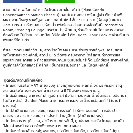
ขายคอนโด พลัมคอนโด แจ้งวัฒนะ สเตชั่น เฟส 3 (Plum Condo
Chaengwattana Station Phase 3) คอนโดแต่งครบ พร้อมผู้เช่า ติดรถไฟฟ้า
MRT สายสีชมพู ราชภัฎพระนคร คอนโดใหม่ ชั้น 7 อาคาร B (ห้องมุม) ขนาด
26.50 ตร.ม. 1 ห้องนอน 1 ห้องน้ำ เฟอร์ครบ ส่วนกลางจัดเต็มมี Recreation
Room, Reading Lounge, สระว่ายน้ำ, ฟิตเนส, ร้านค้าภายในโครงการ สภาพ
ห้องดีมาก ไม่มีรอยเจาะ เหมือนได้ห้องใหม่ ติด Digital Door Lock ตาข่ายกันนก
เพิ่มแอร์อีก 1 ตัว
ทำเล : ติดถนนแจ้งวัฒนะ, สถานีรถไฟ MRT สายสีชมพู ราชภัฎพระนคร, สถานี
รถไฟสายสีแดงหลักสี่, สถานี BTS วัดพระศรีมหาธาตุ ใกล้สถานที่ราชการและ
รัฐวิสาหกิจหลายแห่ง ห้างสรรพสินค้าและซุปเปอร์มาร์เก็ต แม็กซ์แวลู สาขาหลักสี่,
ศูนย์การค้าไอทีสแควร์ หลักสี่, เซ็นทรัลรามอินทรา และ โลตัส หลักสี่
จุดเด่น/สถานที่ใกล้เคียง
- ใกล้สถานีรถไฟ MRT สายสีชมพู ราชภัฎพระนคร, หลักสี่, วัดพระศรีมหาธาตุ,
สถานีรถไฟสายสีแดงหลักสี่ และ สถานี BTS วัดพระศรีมหาธาตุ
- ใกล้แม็กซ์แวลู สาขาหลักสี่, ศูนย์การค้าไอทีสแควร์ หลักสี่, เซ็นทรัลรามอินทรา,
โลตัส หลักสี่, Golden Place สาขากรมทหารมหาดเล็กราชวัลลภที่ 11 (ราบ11
บางเขน)
- ใกล้สำนักงานเขตบางเขน, กรมทหารราบที่ 11 รักษาพระองค์, การประปา
นครหลวง สาขาบางเขน, การประปาส่วนภูมิภาค (สำนักงานใหญ่)
- ใกล้กระทรวงยุติธรรม, สำนักงานเขตหลักสี่, ศูนย์ราชการแจ้งวัฒนะ, สถาบัน
วิจัยจุฬาภรณ์ และการไฟฟ้านครหลวง เขตบางเขน
- ใกล้มหาวิทยาลัยราชภัฏพระนคร, มหาวิทยาลัยเกริก, มหาวิทยาลัยศรีปทุม,