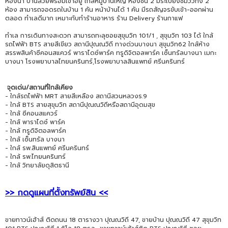
ห้องน้ำ บ้านสวยพร้อมเข้าอยู่ ใกล้หมู่บ้านใหญ่ ห้องชั้น 2 มีระเบียงชมวิวทั้ง 2
ห้อง สามารถจอดรถในบ้าน 1 คัน หน้าบ้านได้ 1 คัน มีรถสัญจรขับเข้า-ออกผ่าน
ตลอด ทำเลดีมาก เหมาะกับทำร้านอาหาร ร้าน Delivery ร้านกาแฟ
ทำเล การเดินทางสะดวก สามารถทะลุซอยสุขุมวิท 101/1 , สุขุมวิท 103 ได้ ใกล้
รถไฟฟ้า BTS สายสีเขียว สถานีปุณณวิถี ทางด่วนบางนา สุขุมวิท62 ใกล้ห้าง
สรรพสินค้าซีคอนสแควร์ พาราไดซ์พาร์ค ทรูดิจิตอลพาร์ค เซ็นทรัลบางนา เมกะ
บางนา โรงพยาบาลไทยนครินทร์,โรงพยาบาลสินแพทย์ ศรีนครินทร์
จุดเด่น/สถานที่ใกล้เคียง
- ใกล้รถไฟฟ้า MRT สายสีเหลือง สถานีสวนหลวงร.9
- ใกล้ BTS สายสุขุมวิท สถานีปุณณวิถีหรือสถานีอุดมสุข
- ใกล้ ซีคอนสแควร์
- ใกล้ พาราไดซ์ พาร์ค
- ใกล้ ทรูดิจิตอลพาร์ค
- ใกล้ เซ็นทรัล บางนา
- ใกล้ รพ.สินแพทย์ ศรีนครินทร์
- ใกล้ รพ.ไทยนครินทร์
- ใกล้ วิทยาลัยดุสิตธานี
>> กดดูแผนที่ตั้งทรัพย์สิน <<
ขายทาวน์เฮ้าส์ ติดถนน 18 ตารางวา ปุณณวิถี 47, ขายบ้าน ปุณณวิถี 47 สุขุมวิท