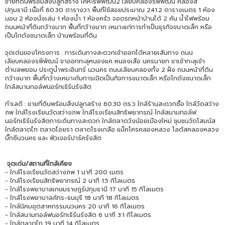
ขายที่ดินพร้อมสิ่งปลูกสร้าง เคหะรพีพัฒน์2 เลียบคลองรพีพัฒน์ คลองสี่
ปทุมธานี เนื้อที่ 60.30 ตารางวา พื้นที่ใช้สอยประมาณ 241.2 ตารางเมตร 1 ห้อง
นอน 2 ห้องนั่งเล่น 1 ห้องน้ำ 1 ห้องครัว จอดรถหน้าบ้านได้ 2 คัน น้ำไฟพร้อม
ถนนหน้าที่ดินกว้างมาก พื้นที่กว้างมาก เหมาะแก่การทำเป็นธุรกิจขนาดเล็ก หรือ
เป็นโกดังขนาดเล็ก บ้านพร้อมที่ดิน
จุดเด่นของโครงการ : การเดินทางสะดวกเข้าออกได้หลายเส้นทาง ถนน
เลียบคลองรพีพัฒน์ ขาออกทะลุหนองแค หนองเสือ นครนายก ขาเข้าทะลุเข้า
ตำบลพยอม ประตูน้ำพระอินทร์ นวนคร ถนนเลียบคลองทั้ง 2 ฝั่ง ถนนหน้าที่ดิน
กว้างมาก พื้นที่กว้างเหมาะกับการเปิดเป็นกิจการขนาดเล็ก หรือโกดังขนาดเล็ก
ใกล้สนามกอล์ฟนอร์ทเธิร์นรังสิต
ทำเลดี : ขายที่ดินพร้อมสิ่งปลูกสร้าง 60.30 ตร.ว ใกล้ร้านสะดวกซื้อ ใกล้วัดสว่าง
ภพ ใกล้โรงเรียนวัดสว่างภพ ใกล้โรงเรียนสิทธิพยากรณ์ ใกล้สนามกอล์ฟ
นอร์ทเธิร์นรังสิตการเดินทางสะดวก ใกล้ตลาดวังน้อยเมืองใหม่ ชุมชนวัดโสมนัส
ใกล้ตลาดไท ตลาดไอยรา ตลาดโรงเกลือ แม็คโครคลองหลวง โลตัสคลองหลวง
บิ๊กซีนวนคร และ ฟิวเจอร์ปาร์ครังสิต
จุดเด่น/สถานที่ใกล้เคียง
- ใกล้โรงเรียนวัดสว่างภพ 1 นาที 200 เมตร
- ใกล้โรงเรียนสิทธิพยากรณ์ 2 นาที 1.5 กิโลเมตร
- ใกล้โรงพยาบาลเกษมราษฎร์ปทุมธานี 17 นาที 15 กิโลเมตร
- ใกล้โรงพยาบาลภัทร-ธนบุรี 18 นาที 18 กิโลเมตร
- ใกล้นิคมอุตสาหกรรมนวนคร 20 นาที 16 กิโลเมตร
- ใกล้สนามกอล์ฟนอร์ทเธิร์นรังสิต 6 นาที 3.1 กิโลเมตร
- ใกล้ตลาดไท 19 นาที 14 กิโลเมตร