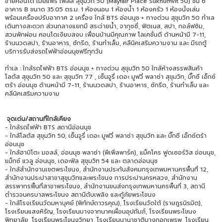
ขายคอนโด เมย์แฟร์ เพลส สุขุมวิท 50 (Mayfair Place Sukhumvit 50) ชั้น 6
อาคาร B ขนาด 35.05 ตร.ม. 1 ห้องนอน 1 ห้องน้ำ 1 ห้องครัว 1 ห้องนั่งเล่น
พร้อมเครื่องปรับอากาศ 2 เครื่อง ใกล้ BTS อ่อนนุช + ทางด่วน สุขุมวิท 50 ทำเล
เดินทางสะดวก ส่วนกลางแยกมี สระว่ายน้ำ, จากุซซี่, ฟิตเนส, สปา, กอล์ฟซิม,
สวนพักผ่อน คอนโดเงียบสงบ เพื่อนบ้านมีคุณภาพ โลเคชั่นดี ด้านหน้ามี 7-11,
ร้านนวดสปา, ร้านอาหาร, ซักรีด, ร้านทำเล็บ, คลีนิคเสริมความงาม และ มีรถตู้
บริการรับส่งรถไฟฟ้าอ่อนนุชฟรีทุกวัน
ทำเล : ใกล้รถไฟฟ้า BTS อ่อนนุช + ทางด่วน สุขุมวิท 50 ใกล้ห้างสรรพสินค้า
โลตัส สุขุมวิท 50 และ สุขุมวิท 77 , เซ็นจูรี่ เดอะ มูฟวี่ พลาซ่า สุขุมวิท, บิ๊กซี เอ็กซ์
ตร้า อ่อนนุช ด้านหน้ามี 7-11, ร้านนวดสปา, ร้านอาหาร, ซักรีด, ร้านทำเล็บ และ
คลีนิคเสริมความงาม
จุดเด่น/สถานที่ใกล้เคียง
- ใกล้รถไฟฟ้า BTS สถานีอ่อนนุช
- ใกล้โลตัส สุขุมวิท 50, เซ็นจูรี่ เดอะ มูฟวี่ พลาซ่า สุขุมวิท และ บิ๊กซี เอ็กซ์ตร้า
อ่อนนุช
- ใกล้ฮาบิโตะ มอลล์, อ่อนนุช พลาซ่า (พีเพิ่ลพาร์ค), แม็คโคร ฟูดเซอร์วิส อ่อนนุช,
แม็กซ์ แวลู อ่อนนุช, เดอะฟิล สุขุมวิท 54 และ ตลาดอ่อนนุช
- ใกล้สำนักงานเขตพระโขนง, สำนักงานประกันสังคมกรุงเทพมหานครพื้นที่ 12,
สำนักงานประปาสาขาสุขุมวิทและพระโขนง การประปานครหลวง, สำนักงาน
สรรพากรพื้นที่สาขาพระโขนง, สำนักงานขนส่งกรุงเทพมหานครพื้นที่ 3, สถานี
ตำรวจนครบาลพระโขนง สถานีดับเพลิง และกู้ภัยพระโขนง
- ใกล้โรงเรียนวัดมหาบุศย์ (พิทักษ์ถาวรคุณ), โรงเรียนวัดใต้ (ราษฎรนิรมิต),
โรงเรียนแสงหิรัญ, โรงเรียนบางจากนาคเผื่อนอุปถัมภ์, โรงเรียนพระโขนง
พิทยาลัย, โรงเรียนพระโขนงวิทยา, โรงเรียนนานาชาติบางกอกเพรพ, โรงเรียน