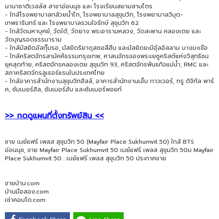
นานาชาติเวลล์ส สาขาอ่อนนุช และ โรงเรียนสยามสามไตร
- ใกล้โรงพยาบาลกล้วยน้ำไท, โรงพยาบาลสุขุมวิท, โรงพยาบาลวิมุต-
เทพธารินทร์ และ โรงพยาบาลรวมใจรักษ์ สุขุมวิท 62
- ใกล้วัดมหาบุศย์, วัดใต้, วัดยาง พระอารามหลวง, วัดสะพาน คลองเตย และ
วัดบุญรอดธรรมาราม
- ใกล้มัสยิดอัลกุ๊บรอ, มัสยิดริยาดุสซอลีฮีน และมัสยิดยะมีอุ้ลอิสลาม บางมะเขือ
- ใกล้คริสตจักรสามัคคีธรรมกรุงเทพ, ศาสนจักรของพระเยซูคริสต์แห่งวิสุทธิชน
ยุคสุดท้าย, คริสตจักรคลองเตย สุขุมวิท 93, คริสตจักรพันธกิจแม่น้ำ, RMC และ
สภาคริสตจักรลูเธอร์แรนในประเทศไทย
- ใกล้อาคารสำนักงานสุขุมวิทฮิลล์, อาคารสำนักงานเอ็ม ทาวเวอร์, ทรู ดิจิทัล พาร์
ค, ซัมเมอร์ฮิล, ซัมเมอร์ฮับ และซัมเมอร์พอยท์
>> กดดูแผนที่ตั้งทรัพย์สิน <<
ขาย เมย์แฟร์ เพลส สุขุมวิท 50 (Mayfair Place Sukhumvit 50) ใกล้ BTS
อ่อนนุช, ขาย Mayfair Place Sukhumvit 50 เมย์แฟร์ เพลส สุขุมวิท 50ม Mayfair
Place Sukhumvit 50 : เมย์แฟร์ เพลส สุขุมวิท 50 ประกาศขาย
ขายบ้าน.com
บ้านมือสอง.com
เช่าคอนโด.com