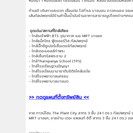
ห้องน้ำ 1 ห้องรับแขก ติดตั้งแอร์ 1 เครื่อง หลังบ้านต่อเติมหลั
ทำเลดี เดินทางสะดวก เชื่อมต่อ ไปทำเล บางบอน ดาวคะนอง จอมทอ
เส้นกัลปพฤกษ์มีร้านค้าปั๊มน้ำมันร้านอาหารสาธารณูปโภคต่างๆครบค
จุดเด่น/สถานที่ใกล้เคียง
- ใกล้รถไฟฟ้า BTS วุฒากาศ และ MRT บางแค
- ใกล้แม็คโคร ฟู้ดเซอร์วิส กัลปพฤกษ์
- ใกล้บิ๊กซีซูเปอร์เซ็นเตอร์กัลปพฤกษ์
- ใกล้เดอะมอลล์ท่าพระ
- ใกล้เซ็นทรัลพระราม 2
- ใกล้Tharnpanya School (TPS)
- ใกล้โรงเรียนฐานปัญญา
- ใกล้โรงเรียนนานาชาติบริติชโคลัมเบีย
- ใกล้โรงพยาบาลนครธน
- ใกล้โรงพยาบาลบางมด
>> กดดูแผนที่ตั้งทรัพย์สิน <<
ขาย ทาวน์โฮม The Plant City สาทร 3 ชั้น 24.1 ตร.ว กัลปพฤกษ์ จ
MRT บางแค, ขายบ้าน เดอะ แพลนท์ ซิตี้ สาทร 3 ชั้น 24.1 ตร.ว 