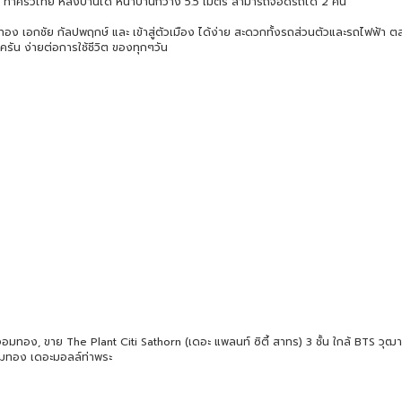
งคา ทำครัวไทย หลังบ้านได้ หน้าบ้านกว้าง 5.5 เมตร สามารถจอดรถได้ 2 คัน
ง เอกชัย กัลปพฤกษ์ และ เข้าสู่ตัวเมือง ได้ง่าย สะดวกทั้งรถส่วนตัวและรถไฟฟ้า
รัน ง่ายต่อการใช้ชีวิต ของทุกๆวัน
อมทอง, ขาย The Plant Citi Sathorn (เดอะ แพลนท์ ซิตี้ สาทร) 3 ชั้น ใกล้ BTS วุฒ
จอมทอง เดอะมอลล์ท่าพระ