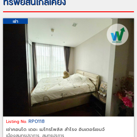
ทรัพย์สินใกล้เคียง
RP0118
Listing No.
เช่าคอนโด เดอะ เมโทรโพลิส สำโรง อินเตอร์เชนจ์
เมืองสมุทรปราการ, สมุทรปรการ