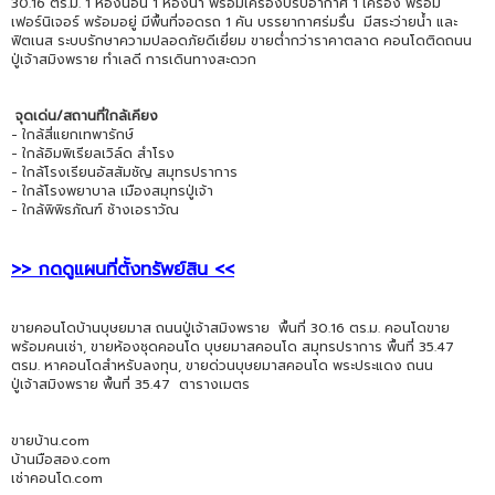
30.16 ตร.ม. 1 ห้องนอน 1 ห้องน้ำ พร้อมเครื่องปรับอากาศ 1 เครื่อง พร้อม
เฟอร์นิเจอร์ พร้อมอยู่ มีพื้นที่จอดรถ 1 คัน บรรยากาศร่มรื่น มีสระว่ายน้ำ และ
ฟิตเนส ระบบรักษาความปลอดภัยดีเยี่ยม ขายต่ำกว่าราคาตลาด คอนโดติดถนน
ปู่เจ้าสมิงพราย ทำเลดี การเดินทางสะดวก
จุดเด่น/สถานที่ใกล้เคียง
- ใกล้สี่แยกเทพารักษ์
- ใกล้อิมพิเรียลเวิล์ด สำโรง
- ใกล้โรงเรียนอัสสัมชัญ สมุทรปราการ
- ใกล้โรงพยาบาล เมืองสมุทรปู่เจ้า
- ใกล้พิพิธภัณฑ์ ช้างเอราวัณ
>> กดดูแผนที่ตั้งทรัพย์สิน <<
ขายคอนโดบ้านบุษยมาส ถนนปู่เจ้าสมิงพราย พื้นที่ 30.16 ตร.ม. คอนโดขาย
พร้อมคนเช่า, ขายห้องชุดคอนโด บุษยมาสคอนโด สมุทรปราการ พื้นที่ 35.47
ตรม. หาคอนโดสำหรับลงทุน, ขายด่วนบุษยมาสคอนโด พระประแดง ถนน
ปู่เจ้าสมิงพราย พื้นที่ 35.47 ตารางเมตร
ขายบ้าน.com
บ้านมือสอง.com
เช่าคอนโด.com