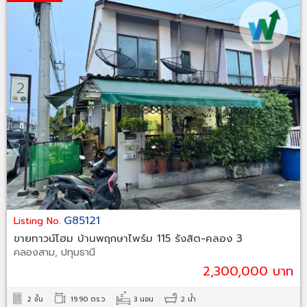
G85121
Listing No.
ขายทาวน์โฮม บ้านพฤกษาไพร์ม 115 รังสิต-คลอง 3
คลองสาม, ปทุมธานี
2,300,000 บาท
2 ชั้น
19.90 ตร.ว.
3 นอน
2 น้ำ