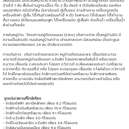
เฟอร์นิเจอร์ มีบริเวณหน้าบ้าน ข้างบ้าน บ้านสภาพดีมาก เข้าอยู่ได้ทันที จอดรถใน
บ้านได้ 1 คัน พื้นในบ้านปูกระเบื้อง ทั้ง 2 ชั้น มีแอร์ 4 ตัวในห้องนั่งเล่น และห้อง
นอนทุกห้อง ครัวบิวท์อิน มีเคาน์เตอร์ ตู้เก็บของ อ่างล้างจาน เครื่องดูดควัน
เครื่องซักผ้า ตู้เย็น โต๊ะกินข้าวพร้อมเก้าอี้ 4 ตัว โซฟาเบด โต๊ะรับแขก โต๊ะทำงาน
ชั้นวางของ มีเตียงนอนพร้อมฟูก โต๊ะเครื่องแป้ง ตู้เสื้อผ้า ถังเก็บน้ำ เครื่องปั๊มน้ำ
ผ้าม่านทั้งหลัง
ภายในหมู่บ้าน : โครงการอยู่ติดถนนเมน (ร.พ.ช.) เดินทางง่าย เป็นหมู่บ้านปิด มี
ความเป็นส่วนตัว ถนนในหมู่บ้านกว้าง เข้าออกสะดวก มีสวนหย่อม มีรปภ.ดูแล
ความปลอดภัยตลอด 24 ชม มีกล้องวงจรปิด
การเดินทาง : เดินทางเข้าออกสะดวก หมู่บ้านติดถนนร.พ.ช. เชื่อมต่อถ.นาวง
สามารถไปออกหมู่บ้านเมืองเอก ม.รังสิต ไปออกถ.พหลโยธินได้ หรือมาออก
ถ.นาวง เชื่อมต่อ ถ.สรงประภา ไปออก ถ.วิภาวดี ถ.เลียบคลองประปา ถ.ศรีสมาน
ถ.ปากเกร็ด-ติวานนท์ได้ หรือ ไปออก ถ.เดชะตุงคะ เชื่อมต่อ ถ.โลคัลโรด ถ.วิภาวดี
ได้ ใกล้โทลเวย์ดอนเมือง ใกล้ทางด่วนศรีรัชด่านศรีสมาน ใกล้ทางสายพิเศษ
ปากเกร็ด-บางปะอิน ใกล้รถไฟฟ้าสถานีหลักหก สามารถเดินทางเข้าเมือง หรือ
ออกต่างจังหวัดได้อย่างคล่องตัว
จุดเด่น/สถานที่ใกล้เคียง
- ใกล้รถไฟฟ้า สถานีหลักหก เพียง 6.2 กิโลเมตร
- ใกล้ห้างโรบินสันศรีสมาน เพียง 10.0 กิโลเมตร
- ใกล้ห้างไทวัสดุศรีสมาน เพียง 9.1 กิโลเมตร
- ใกล้ ม.รังสิต เพียง 3.0 กิโลเมตร
- ใกล้โรงเรียนสาธิต ม.รังสิต เพียง 3.6 กิโลเมตร
- ใกล้สนามบินดอนเมือง เพียง 9.4 กิโลเมตร