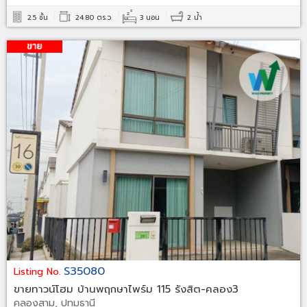
2.5 ชั้น
24.80 ตร.ว.
3 นอน
2 น้ำ
S35080
Listing No.
ขายทาวน์โฮม บ้านพฤกษาไพร์ม 115 รังสิต-คลอง3
คลองสาม, ปทุมธานี