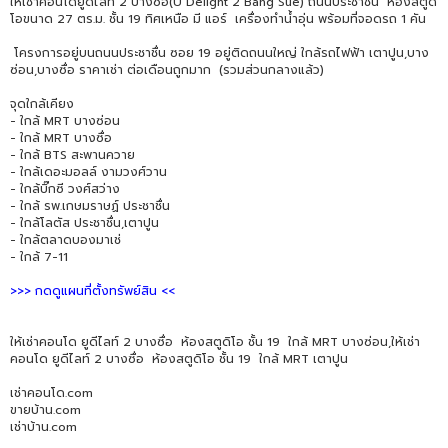
ให้เช่าคอนโดยูดีไลท์ 2 บางซื่อ(U Delight 2 Bang Sue) ถนนประชาชื่น ห้องสตูดิ
โอขนาด 27 ตร.ม. ชั้น 19 ทิศเหนือ มี แอร์ เครื่องทำน้ำอุ่น พร้อมที่จอดรถ 1 คัน
โครงการอยู่บนถนนประชาชื่น ซอย 19 อยู่ติดถนนใหญ่ ใกล้รถไฟฟ้า เตาปูน,บาง
ซ่อน,บางซื่อ ราคาเช่า ต่อเดือนถูกมาก (รวมส่วนกลางแล้ว)
จุดใกล้เคียง
- ใกล้ MRT บางซ่อน
- ใกล้ MRT บางซื่อ
- ใกล้ BTS สะพานควาย
- ใกล้เดอะมอลล์ งามวงศ์วาน
- ใกล้บิ๊กซี วงศ์สว่าง
- ใกล้ รพ.เกษมราษฏ์ ประชาชื่น
- ใกล้โลตัส ประชาชื่น,เตาปูน
- ใกล้ตลาดบองมาเช่
- ใกล้ 7-11
>>> กดดูแผนที่ตั้งทรัพย์สิน <<
ให้เช่าคอนโด ยูดีไลท์ 2 บางซื่อ ห้องสตูดิโอ ชั้น 19 ใกล้ MRT บางซ่อน,ให้เช่า
คอนโด ยูดีไลท์ 2 บางซื่อ ห้องสตูดิโอ ชั้น 19 ใกล้ MRT เตาปูน
เช่าคอนโด.com
ขายบ้าน.com
เช่าบ้าน.com