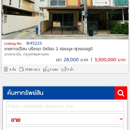
W45223
Listing No.
ขายทาวน์โฮม ปรัชญา บิซโฮม 2 อ่อนนุช-สุวรรณภูมิ
ลาดกระบัง, กรุงเทพมหานคร
เช่า 28,000 บาท
|
5,500,000 บาท
4 ชั้น
19.80 ตร.ว.
3 นอน
3 น้ำ
ค้นหาทรัพย์สิน