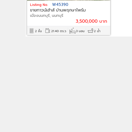
W45390
Listing No.
ขายทาวน์เฮ้าส์ บ้านพฤกษาไพร์ม
บางศรีเมือง
เมืองนนทบุรี, นนทบุรี
3,500,000 บาท
2 ชั้น
21.40 ตร.ว.
3 นอน
2 น้ำ