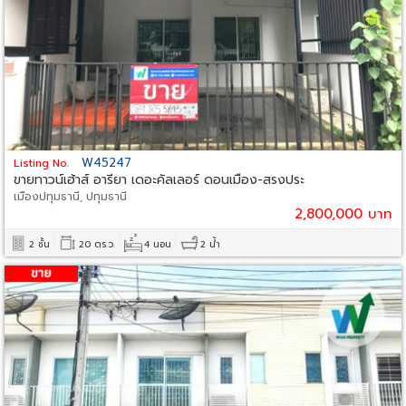
W45247
Listing No.
ขายทาวน์เฮ้าส์ อารียา เดอะคัลเลอร์ ดอนเมือง-สรงประ
เมืองปทุมธานี, ปทุมธานี
2,800,000 บาท
2 ชั้น
20 ตร.ว.
4 นอน
2 น้ำ