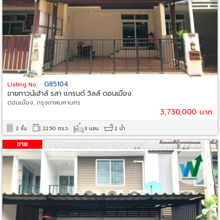
G85104
Listing No.
ขายทาวน์เฮ้าส์ รสา แกรนด์ วิลล์ ดอนเมือง
ดอนเมือง, กรุงเทพมหานคร
3,730,000 บาท
2 ชั้น
22.50 ตร.ว.
3 นอน
2 น้ำ