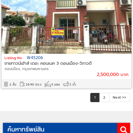
W45206
Listing No.
ขายทาวน์เฮ้าส์ เดอะ คอนเนค 3 ดอนเมือง-วิภาวดี
ดอนเมือง, กรุงเทพมหานคร
2,500,000 บาท
2 ชั้น
26.90 ตร.ว.
3 นอน
2 น้ำ
1
2
Next >>
ค้นหาทรัพย์สิน