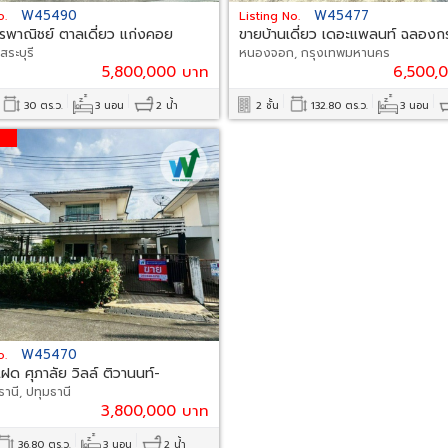
W45490
W45477
o.
Listing No.
รพาณิชย์ ตาลเดี่ยว แก่งคอย
ขายบ้านเดี่ยว เดอะแพลนท์ ฉลองกร
สระบุรี
หนองจอก, กรุงเทพมหานคร
5,800,000 บาท
6,500,
30 ตร.ว.
3 นอน
2 น้ำ
2 ชั้น
132.80 ตร.ว.
3 นอน
W45470
o.
ฝด ศุภาลัย วิลล์ ติวานนท์-
ธานี, ปทุมธานี
3,800,000 บาท
36.80 ตร.ว.
3 นอน
2 น้ำ