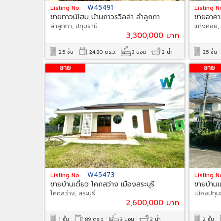
W45491
Listing No.
Listing N
ขายทาวน์โฮม บ้านถาวรวิลล่า ลำลูกกา
ขายอาคา
คลอง 3
ลำลูกกา, ปทุมธานี
สระบุรี
แก่งคอย, 
3,300,000 บาท
2.5 ชั้น
24.80 ตร.ว.
3 นอน
2 น้ำ
3.5 ชั้น
W45473
Listing No.
Listing N
ขายบ้านเดี่ยว โคกสว่าง เมืองสระบุรี
ขายบ้านแ
โคกสว่าง, สระบุรี
ปทุมธานี
เมืองปทุม
2,600,000 บาท
1 ชั้น
89 ตร.ว.
3 นอน
2 น้ำ
2 ชั้น