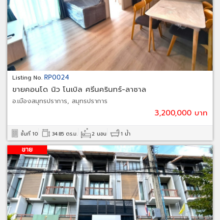
RP0024
Listing No.
ขายคอนโด นิว โนเบิล ศรีนครินทร์-ลาซาล
อ.เมืองสมุทรปราการ, สมุทรปราการ
3,200,000 บาท
ชั้นที่ 10
34.85 ตร.ม.
2 นอน
1 น้ำ