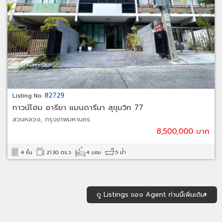
82729
Listing No.
ทาวน์โฮม อารียา แมนดารีนา สุขุมวิท 77
สวนหลวง, กรุงเทพมหานคร
8,500,000 บาท
4 ชั้น
21.30 ตร.ว.
4 นอน
5 น้ำ
ดู Listings ของ Agent ท่านนี้เพิ่มเติม