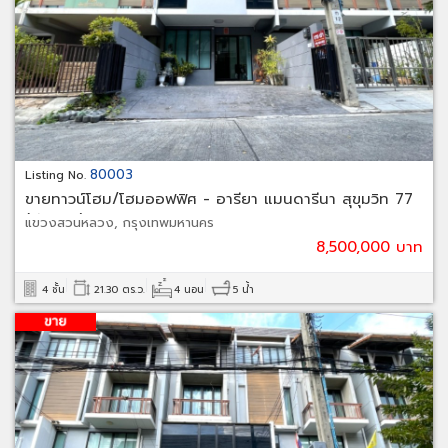
80003
Listing No.
ขายทาวน์โฮม/โฮมออฟฟิศ - อารียา แมนดารีนา สุขุมวิท 77
(อ่อนนุช)
แขวงสวนหลวง, กรุงเทพมหานคร
8,500,000 บาท
4 ชั้น
21.30 ตร.ว.
4 นอน
5 น้ำ